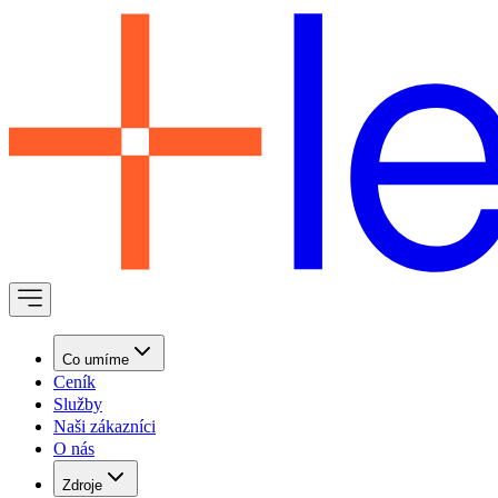
Co umíme
Ceník
Služby
Naši zákazníci
O nás
Zdroje