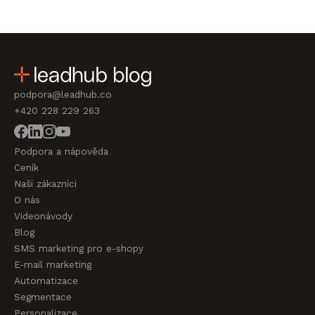
podpora@leadhub.co
+420 228 229 263
Podpora a nápověda
Ceník
Naši zákazníci
O nás
Videonávody
Blog
SMS marketing pro e-shopy
E-mail marketing
Automatizace
Segmentace
Personalizace