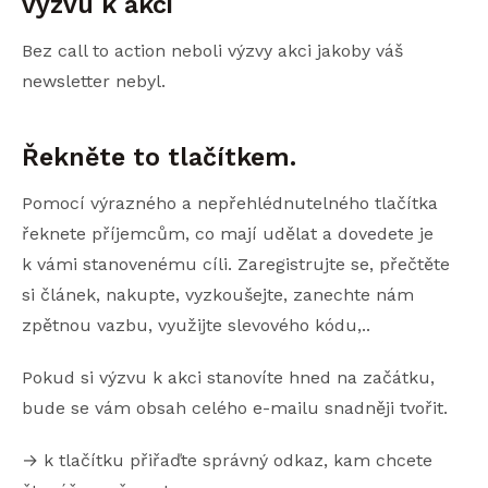
výzvu k akci
Bez call to action neboli výzvy akci jakoby váš
newsletter nebyl.
Řekněte to tlačítkem.
Pomocí výrazného a nepřehlédnutelného tlačítka
řeknete příjemcům, co mají udělat a dovedete je
k vámi stanovenému cíli. Zaregistrujte se, přečtěte
si článek, nakupte, vyzkoušejte, zanechte nám
zpětnou vazbu, využijte slevového kódu,..
Pokud si výzvu k akci stanovíte hned na začátku,
bude se vám obsah celého e-mailu snadněji tvořit.
→ k tlačítku přiřaďte správný odkaz, kam chcete