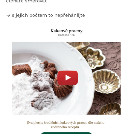
čtenáře směrovat
→ s jejich počtem to nepřehánějte