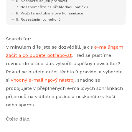
6. Nesnažte se jen prodávat
7. Nezapomeňte na přehlednou patičku
8. Využijte multikanálové komunikace
9. Rozesláním to nekončí
Search for:
V minulém díle jste se dozvěděli, jak s
e-mailingem
začít a co budete potřebovat
. Teď se pustíme
rovnou do práce. Jak vytvořit úspěšný newsletter?
Pokud se budete držet těchto 9 pravidel a vyberete
si
vhodný e-mailingový nástroj
, snadno se
probojujete v přeplněných e-mailových schránkách
příjemců na viditelné pozice a neskončíte v koši
nebo spamu.
Čtěte dále.