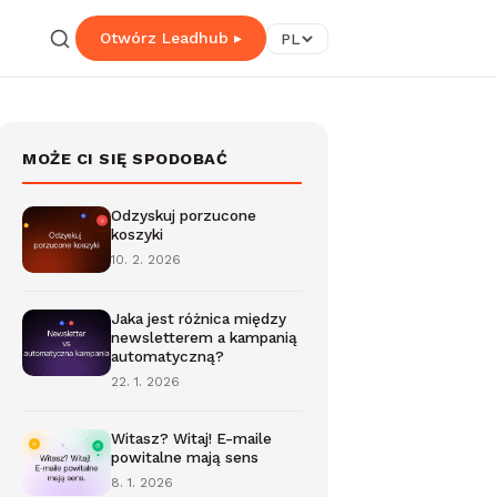
Otwórz Leadhub ▸
PL
MOŻE CI SIĘ SPODOBAĆ
Odzyskuj porzucone
koszyki
10. 2. 2026
Jaka jest różnica między
newsletterem a kampanią
automatyczną?
22. 1. 2026
Witasz? Witaj! E-maile
powitalne mają sens
8. 1. 2026