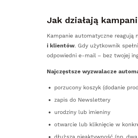
Jak działają kampan
Kampanie automatyczne reagują 
i klientów
. Gdy użytkownik spełn
odpowiedni e-mail – bez twojej ing
Najczęstsze wyzwalacze automa
porzucony koszyk (dodanie prod
zapis do Newslettery
urodziny lub imieniny
otwarcie lub kliknięcie w konk
dłuższa nieaktywność (np. dwa