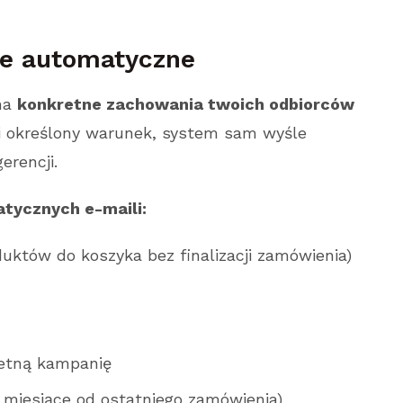
ie automatyczne
na
konkretne zachowania twoich odbiorców
i określony warunek, system sam wyśle
erencji.
tycznych e-maili:
uktów do koszyka bez finalizacji zamówienia)
retną kampanię
 miesiące od ostatniego zamówienia)