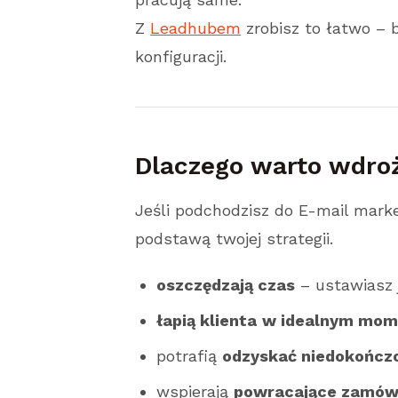
Z
Leadhubem
zrobisz to łatwo – 
konfiguracji.
Dlaczego warto wdro
Jeśli podchodzisz do E-mail mark
podstawą twojej strategii.
oszczędzają czas
– ustawiasz j
łapią klienta
w idealnym mom
potrafią
odzyskać niedokończ
wspierają
powracające zamów