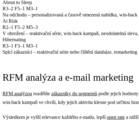
About to Sleep
R3–2 F5–1 M3–1
Na odchodu – personalizovaná a časově omezená nabídka, win-bac
At Risk
R2–1 F5–2 M5–3
V ohrožení – reaktivační série, win-back kampaň, neodolatelná sleva,
Hibernating
R3–1 F3–1 M3–1
Spící zákazníci – reaktivační série nebo čištění databáze, remarketing
RFM analýza a e-mail marketing
RFM analýzou
rozdělíte
zákazníky do segmentů
podle jejich hodnoty
win-back kampaň ve chvíli, kdy jejich aktivita klesne pod určitou hran
Výsledkem je vyšší relevance každého e-mailu, lepší
open rate
a nižší