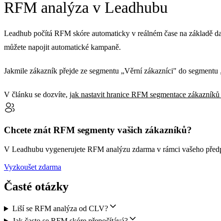
RFM analýza v Leadhubu
Leadhub počítá RFM skóre automaticky v reálném čase na základě dat
můžete napojit automatické kampaně.
Jakmile zákazník přejde ze segmentu „Věrní zákazníci" do segmentu „Z
V článku se dozvíte,
jak nastavit hranice RFM segmentace zákazníků
Chcete znát RFM segmenty vašich zákazníků?
V Leadhubu vygenerujete RFM analýzu zdarma v rámci vašeho předplat
Vyzkoušet zdarma
Časté otázky
Liší se RFM analýza od CLV?
Jak často se RFM skóre přepočítává?