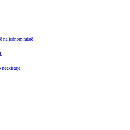
ně na jednom místě
T
 neexistuje