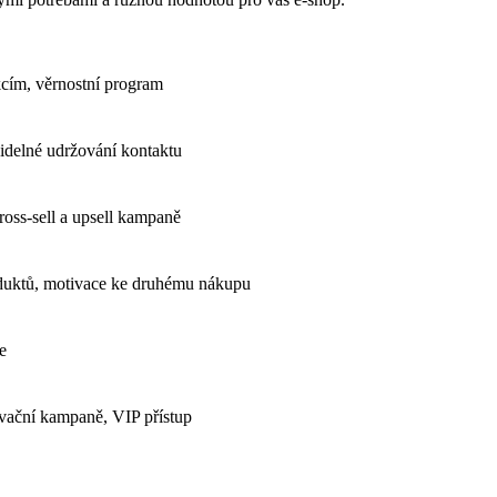
kcím, věrnostní program
videlné udržování kontaktu
ross-sell a upsell kampaně
roduktů, motivace ke druhému nákupu
e
vační kampaně, VIP přístup