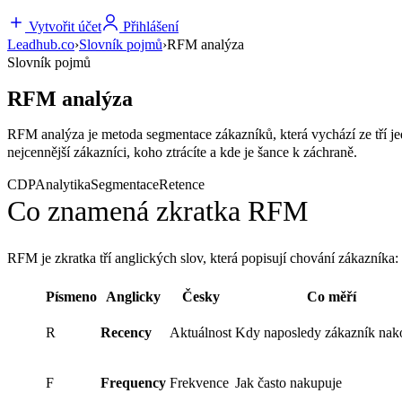
Vytvořit účet
Přihlášení
Leadhub.co
›
Slovník pojmů
›
RFM analýza
Slovník pojmů
RFM analýza
RFM analýza je metoda segmentace zákazníků, která vychází ze tří j
nejcennější zákazníci, koho ztrácíte a kde je šance k záchraně.
CDP
Analytika
Segmentace
Retence
Co znamená zkratka RFM
RFM je zkratka tří anglických slov, která popisují chování zákazníka:
Písmeno
Anglicky
Česky
Co měří
R
Recency
Aktuálnost
Kdy naposledy zákazník nak
F
Frequency
Frekvence
Jak často nakupuje