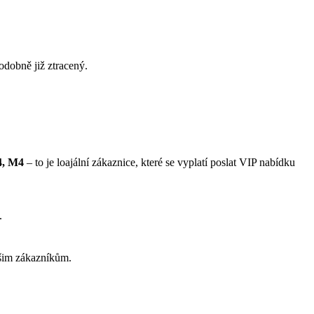
odobně již ztracený.
4, M4
– to je loajální zákaznice, které se vyplatí poslat VIP nabídku
.
ašim zákazníkům.