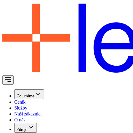
Co umíme
Ceník
Služby
Naši zákazníci
O nás
Zdroje