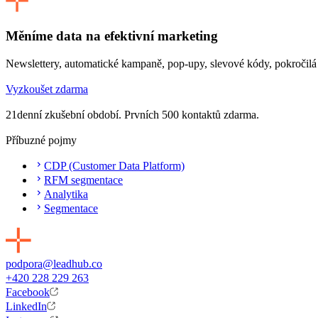
Měníme data na efektivní marketing
Newslettery, automatické kampaně, pop-upy, slevové kódy, pokročilá
Vyzkoušet zdarma
21denní zkušební období. Prvních 500 kontaktů zdarma.
Příbuzné pojmy
CDP (Customer Data Platform)
RFM segmentace
Analytika
Segmentace
podpora@leadhub.co
+420 228 229 263
Facebook
LinkedIn