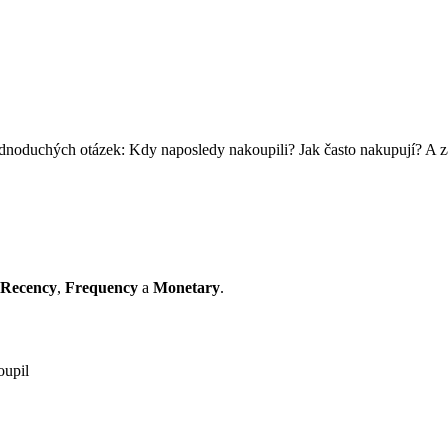
ednoduchých otázek: Kdy naposledy nakoupili? Jak často nakupují? A za
Recency
,
Frequency
a
Monetary
.
oupil