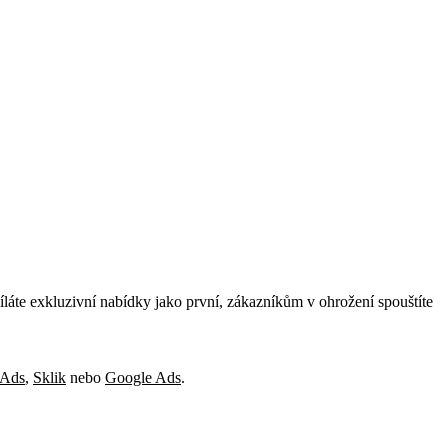
láte exkluzivní nabídky jako první, zákazníkům v ohrožení spouštíte
 Ads
,
Sklik
nebo
Google Ads
.