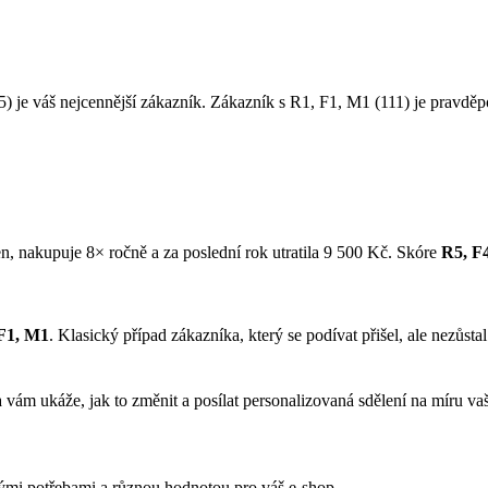
) je váš nejcennější zákazník. Zákazník s R1, F1, M1 (111) je pravděp
n, nakupuje 8× ročně a za poslední rok utratila 9 500 Kč. Skóre
R5, F
F1, M1
. Klasický případ zákazníka, který se podívat přišel, ale nezůstal
vám ukáže, jak to změnit a posílat personalizovaná sdělení na míru v
mi potřebami a různou hodnotou pro váš e-shop.