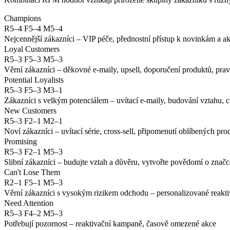
Champions
R5–4 F5–4 M5–4
Nejcennější zákazníci – VIP péče, přednostní přístup k novinkám a a
Loyal Customers
R5–3 F5–3 M5–3
Věrní zákazníci – děkovné e-maily, upsell, doporučení produktů, pra
Potential Loyalists
R5–3 F5–3 M3–1
Zákazníci s velkým potenciálem – uvítací e-maily, budování vztahu, c
New Customers
R5–3 F2–1 M2–1
Noví zákazníci – uvítací série, cross-sell, připomenutí oblíbených p
Promising
R5–3 F2–1 M5–3
Slibní zákazníci – budujte vztah a důvěru, vytvořte povědomí o značc
Can't Lose Them
R2–1 F5–1 M5–3
Věrní zákazníci s vysokým rizikem odchodu – personalizované reakti
Need Attention
R5–3 F4–2 M5–3
Potřebují pozornost – reaktivační kampaně, časově omezené akce