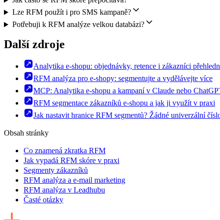
Lze RFM použít i pro SMS kampaně?
Potřebuji k RFM analýze velkou databázi?
Další zdroje
Analytika e-shopu: objednávky, retence i zákazníci přehled
RFM analýza pro e-shopy: segmentujte a vydělávejte více
MCP: Analytika e-shopu a kampaní v Claude nebo ChatGP
RFM segmentace zákazníků e-shopu a jak ji využít v praxi
Jak nastavit hranice RFM segmentů? Žádné univerzální číslo
Obsah stránky
Co znamená zkratka RFM
Jak vypadá RFM skóre v praxi
Segmenty zákazníků
RFM analýza a e-mail marketing
RFM analýza v Leadhubu
Časté otázky