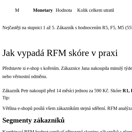
M
Monetary
Hodnota
Kolik celkem utratil
Nejčastěji na stupnici 1 až 5. Zákazník s hodnocením R5, F5, M5 (555
Jak vypadá RFM skóre v praxi
Představte si e-shop s kořením. Zákaznice Jana nakoupila minulý týde
nebo věrnostní odměnu.
Zákazník Petr nakoupil před 14 měsíci jednou za 590 Kč. Skóre
R1, 
Tip:
Většina e-shopů posílá všem zákazníkům stejná sdělení. RFM analýza 
Segmenty zákazníků
Kombinací RFM hodnot vznikají přirozené skupiny zákazníků s různý