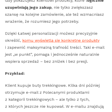
Gdy pokazujesz klientowi produkty, które l
ogicznie
uzupełniają jego zakup
, nie tylko zwiększasz
szansę na kolejne zamówienie, ale też wzmacniasz
wrażenie, że rozumiesz jego potrzeby.
Dzięki Łatwej personalizacji możesz precyzyjnie
określić,
komu wyświetlą się konkretne produkty
i zapewnić maksymalną trafność treści. Taki e-mail
jest „w punkt”, pomaga i jednocześnie naturalnie
wspiera sprzedaż – bez zniżek i bez presji.
Przykład:
Klient kupuje buty trekkingowe. Kilka dni później
otrzymuje e-mail z Polecanymi produktami
z kategorii trekkingowych – ale tylko z tych,
z których jeszcze nie kupował. W e-mailu znajdują