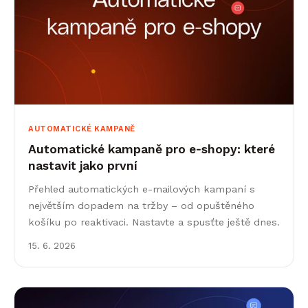
AUTOMATICKÉ KAMPANĚ
Automatické kampaně pro e‑shopy: které
nastavit jako první
Přehled automatických e-mailových kampaní s
největším dopadem na tržby – od opuštěného
košíku po reaktivaci. Nastavte a spusťte ještě dnes.
15. 6. 2026