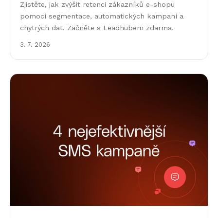
Zjistěte, jak zvýšit retenci zákazníků e-shopu
pomocí segmentace, automatických kampaní a
chytrých dat. Začněte s Leadhubem zdarma.
3. 7. 2026