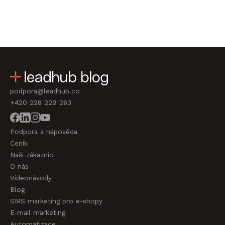
podpora@leadhub.co
+420 228 229 263
Podpora a nápověda
Ceník
Naši zákazníci
O nás
Videonávody
Blog
SMS marketing pro e-shopy
E-mail marketing
Automatizace