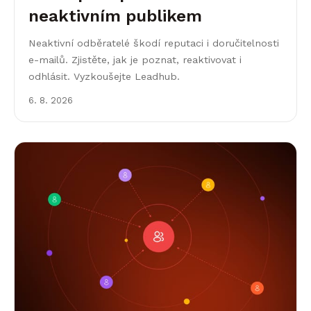
neaktivním publikem
Neaktivní odběratelé škodí reputaci i doručitelnosti
e-mailů. Zjistěte, jak je poznat, reaktivovat i
odhlásit. Vyzkoušejte Leadhub.
6. 8. 2026