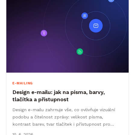
E-MAILING
Design e‑mailu: jak na písma, barvy,
tlačítka a přístupnost
Design e-mailu zahrnuje vše, co ovlivňuje vizuální
podobu a čitelnost zprávy: velikost písma,
kontrast barev, tvar tlačítek i přístupnost pro
různá zařízení a e-mailové klienty.
10. 6. 2026