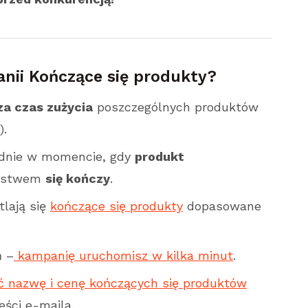
anii Kończące się produkty?
za czas zużycia
poszczególnych produktów
).
dnie w momencie, gdy
produkt
eństwem
się kończy
.
lają się
kończące się produkty
dopasowane
ń –
kampanię uruchomisz w kilka minut
.
ć nazwę i cenę kończących się produktów
eści e-maila.