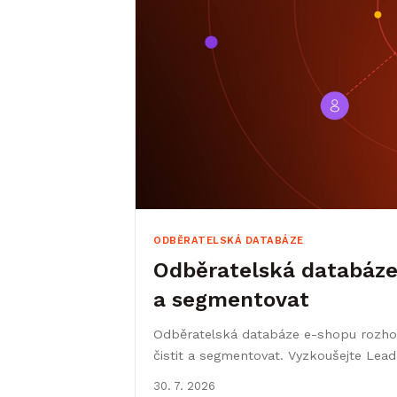
ODBĚRATELSKÁ DATABÁZE
Odběratelská databáze e
a segmentovat
Odběratelská databáze e-shopu rozhoduj
čistit a segmentovat. Vyzkoušejte Lea
30. 7. 2026