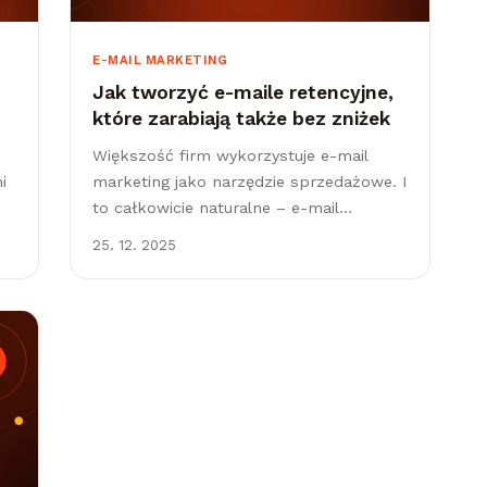
E-MAIL MARKETING
Jak tworzyć e-maile retencyjne,
które zarabiają także bez zniżek
Większość firm wykorzystuje e-mail
i
marketing jako narzędzie sprzedażowe. I
to całkowicie naturalne – e-mail
marketing od lat należy do kanałów o
25. 12. 2025
najwyższym zwrocie z inwestycji (ROI) i
jest numerem...