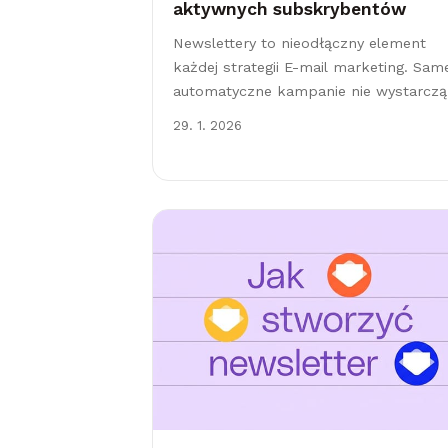
aktywnych subskrybentów
Newslettery to nieodłączny element
każdej strategii E-mail marketing. Sam
automatyczne kampanie nie wystarczą
Równie ważne jest regularne docierani
29. 1. 2026
do odbiorców za pomocą
jednorazowych, precyzyjnie
targetowanych wysyłek – czyli
newsletterów. Dlaczego nie możesz si
bez nich obejść?