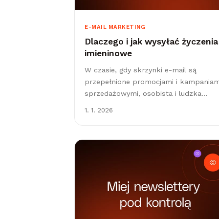
E-MAIL MARKETING
Dlaczego i jak wysyłać życzenia
imieninowe
W czasie, gdy skrzynki e-mail są
przepełnione promocjami i kampaniam
sprzedażowymi, osobista i ludzka
komunikacja zyskuje na znaczeniu.
1. 1. 2026
Klienci nie chcą być jedynie jednym z
tysięcy kontaktów w bazie...