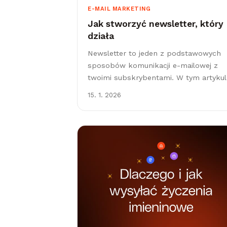
E-MAIL MARKETING
Jak stworzyć newsletter, który
działa
Newsletter to jeden z podstawowych
sposobów komunikacji e-mailowej z
twoimi subskrybentami. W tym artykul
pokażemy ci, jak w 4 krokach
15. 1. 2026
poprawnie przygotować newsletter w
Leadhubie. Czym jest newsletter i
dlaczego...