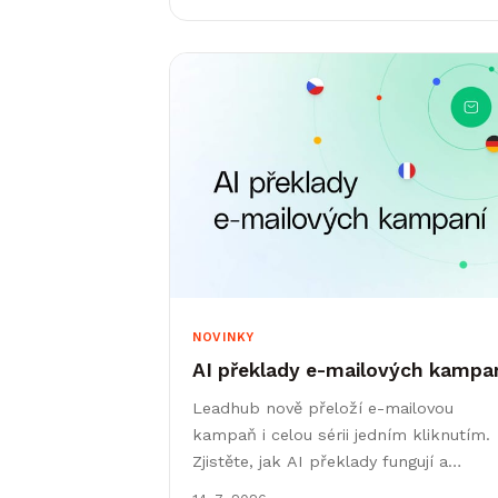
NOVINKY
AI překlady e-mailových kampa
Leadhub nově přeloží e-mailovou
kampaň i celou sérii jedním kliknutím.
Zjistěte, jak AI překlady fungují a
vyzkoušejte je zdarma.