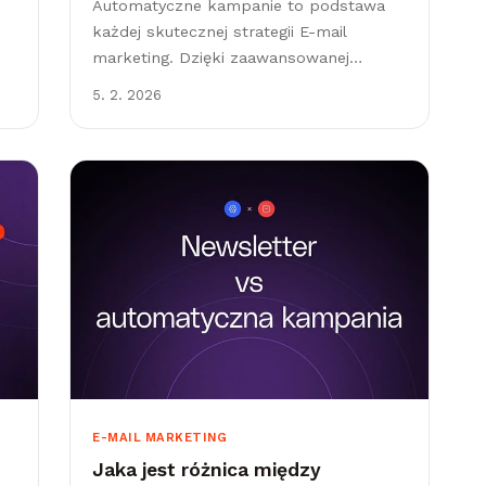
Automatyczne kampanie to podstawa
każdej skutecznej strategii E-mail
marketing. Dzięki zaawansowanej
el
personalizacji docierają do twoich
5. 2. 2026
ug
subskrybentów dokładnie wtedy, gdy to
ma największy sens. Dlatego osiągają
ponadprzeciętne wyniki.
E-MAIL MARKETING
Jaka jest różnica między