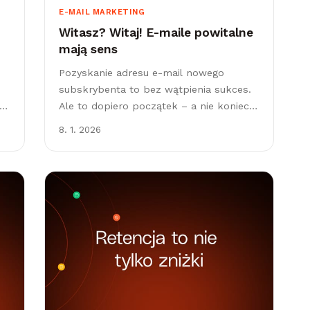
E-MAIL MARKETING
Witasz? Witaj! E-maile powitalne
mają sens
Pozyskanie adresu e-mail nowego
subskrybenta to bez wątpienia sukces.
e
Ale to dopiero początek – a nie koniec.
Właśnie w tym momencie rozpoczyna
8. 1. 2026
się długofalowy proces budowania relacji
i zaufania...