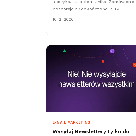
koszyka… a potem znika. Zamówienie
pozostaje niedokończone, a Ty
obserwujesz, jak rośnie liczba
10. 2. 2026
porzuconych koszyków. Każdy właścici
e-commerce zna ten scenariusz. Wedł
różnych badań&hellip;
E-MAIL MARKETING
Wysyłaj Newslettery tylko do