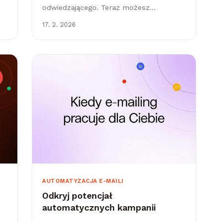
odwiedzającego. Teraz możesz
wykorzystać te dane także w Leadhubie.
17. 2. 2026
Dzięki nowej funkcji targetowania według
adresu URL i parametrów UTM&hellip;
AUTOMATYZACJA E-MAILI
Odkryj potencjał
automatycznych kampanii