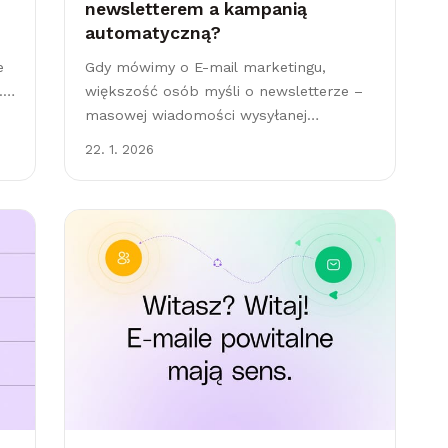
newsletterem a kampanią
automatyczną?
e
Gdy mówimy o E-mail marketingu,
.
większość osób myśli o newsletterze –
e
masowej wiadomości wysyłanej
jednocześnie do wszystkich
22. 1. 2026
subskrybentów. Przez lata tak to
wyglądało, ale dziś narzędzia do e-
ę
mailingu potrafią znacznie więcej.