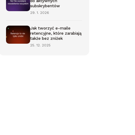
do aktywnych
subskrybentów
29. 1. 2026
Jak tworzyć e-maile
retencyjne, które zarabiają
także bez zniżek
25. 12. 2025