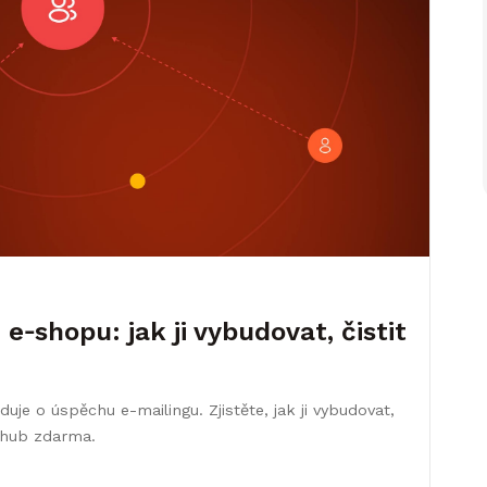
‑shopu: jak ji vybudovat, čistit
e o úspěchu e-mailingu. Zjistěte, jak ji vybudovat,
dhub zdarma.