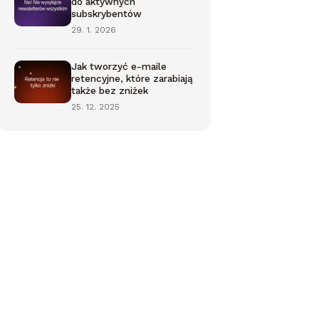
do aktywnych
subskrybentów
29. 1. 2026
Jak tworzyć e-maile
retencyjne, które zarabiają
także bez zniżek
25. 12. 2025