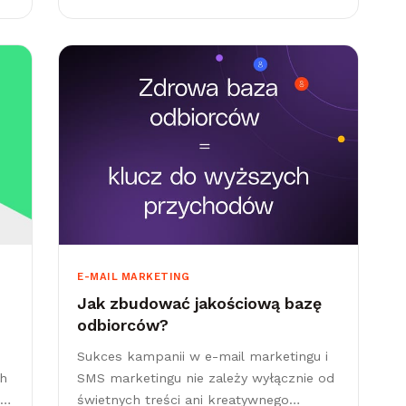
marketing jest tak ważny...
E-MAIL MARKETING
Jak zbudować jakościową bazę
odbiorców?
Sukces kampanii w e-mail marketingu i
ch
SMS marketingu nie zależy wyłącznie od
świetnych treści ani kreatywnego