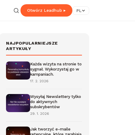
Otwórz Leadhub ▸
PL
NAJPOPULARNIEJSZE
ARTYKUŁY
Każda wizyta na stronie to
sygnał. Wykorzystaj go w
kampaniach.
17. 2. 2026
Wysyłaj Newslettery tylko
do aktywnych
subskrybentów
29. 1. 2026
Jak tworzyć e-maile
retencyjne, które zarabiają