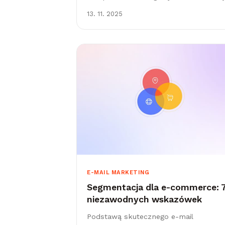
temu dziwić – skutecznie zbiera nowe
13. 11. 2025
kontakty, motywuje do pierwszego
zamówienia i długofalowo zwiększa
wyniki...
E-MAIL MARKETING
Segmentacja dla e-commerce: 
niezawodnych wskazówek
Podstawą skutecznego e-mail