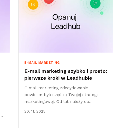
E-MAIL MARKETING
E-mail marketing szybko i prosto:
pierwsze kroki w Leadhubie
E-mail marketing zdecydowanie
powinien być częścią Twojej strategii
marketingowej. Od lat należy do
najskuteczniejszych kanałów, które
20. 11. 2025
ty
pomagają budować relacje z klientami i
m
zwiększać sprzedaż. Dlaczego e-mail