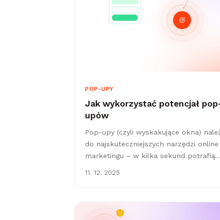
POP-UPY
Jak wykorzystać potencjał pop
upów
Pop-upy (czyli wyskakujące okna) nale
do najskuteczniejszych narzędzi online
marketingu – w kilka sekund potrafią
przyciągnąć uwagę użytkownika i
11. 12. 2025
zamienić go w klienta. Źle użyte mogą
jednak przynieść odwrotny...