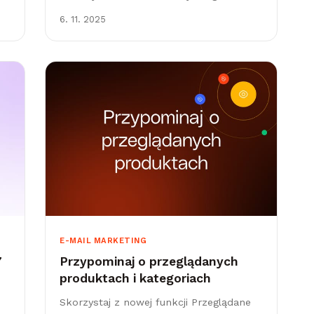
designu. Podstawą jest jakościowa baza
6. 11. 2025
odbiorców i skuteczna segmentacja.
Nawet najlepsza kampania bez
trafnych...
E-MAIL MARKETING
7
Przypominaj o przeglądanych
produktach i kategoriach
Skorzystaj z nowej funkcji Przeglądane