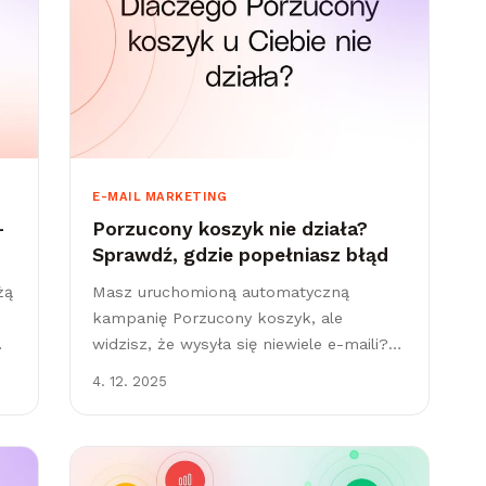
E-MAIL MARKETING
-
Porzucony koszyk nie działa?
Sprawdź, gdzie popełniasz błąd
żą
Masz uruchomioną automatyczną
kampanię Porzucony koszyk, ale
widzisz, że wysyła się niewiele e-maili?
Korzystasz z pop-upu, ale nie generuje
4. 12. 2025
on konwersji? Masz bazę kontaktów o
solidnej wielkości, która jednak...