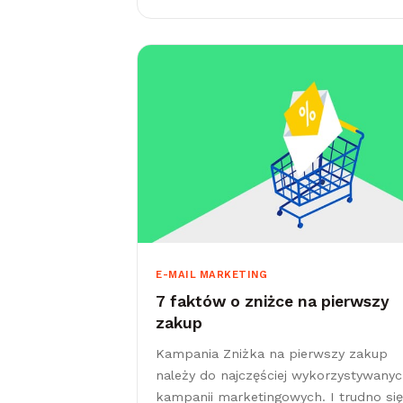
momencie informować klientów, że
kończą im się ulubione produkty.
E-MAIL MARKETING
7 faktów o zniżce na pierwszy
zakup
Kampania Zniżka na pierwszy zakup
należy do najczęściej wykorzystywany
kampanii marketingowych. I trudno się