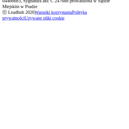
04466683, Sygnatura akt: C 247688 prowadzona w Sądzie
Miejskim w Pradze
ⓒ Leadhub
2026
Warunki korzystania
Polityka
prywatności
Używane pliki cookie