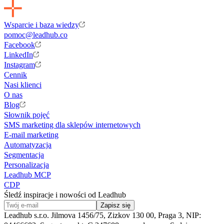
Wsparcie i baza wiedzy
pomoc@leadhub.co
Facebook
LinkedIn
Instagram
Cennik
Nasi klienci
O nas
Blog
Słownik pojęć
SMS marketing dla sklepów internetowych
E-mail marketing
Automatyzacja
Segmentacja
Personalizacja
Leadhub MCP
CDP
Śledź inspiracje i nowości od Leadhub
Zapisz się
Leadhub s.r.o. Jilmova 1456/75, Zizkov 130 00, Praga 3, NIP: