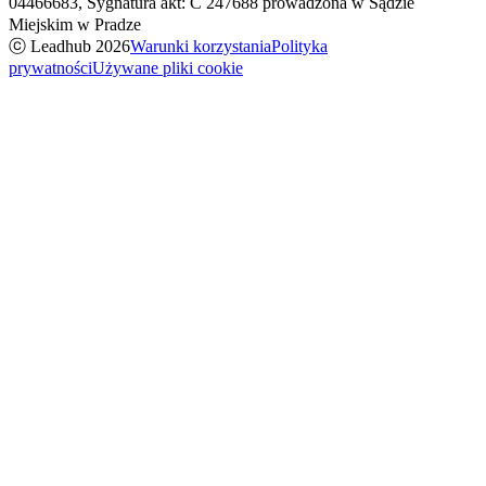
04466683, Sygnatura akt: C 247688 prowadzona w Sądzie
Miejskim w Pradze
ⓒ Leadhub
2026
Warunki korzystania
Polityka
prywatności
Używane pliki cookie