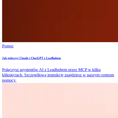
Pomoc
Jak połączyć Claude i ChatGPT z Leadhubem
Połączysz asystentów AI z Leadhubem przez MCP w kilku
kliknięciach. Szczegółową instrukcję znajdziesz w naszym centrum
pomocy.