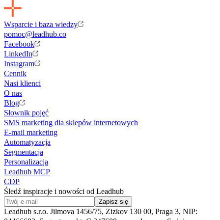
Wsparcie i baza wiedzy
pomoc@leadhub.co
Facebook
LinkedIn
Instagram
Cennik
Nasi klienci
O nas
Blog
Słownik pojęć
SMS marketing dla sklepów internetowych
E-mail marketing
Automatyzacja
Segmentacja
Personalizacja
Leadhub MCP
CDP
Śledź inspiracje i nowości od Leadhub
Zapisz się
Leadhub s.r.o. Jilmova 1456/75, Zizkov 130 00, Praga 3, NIP: