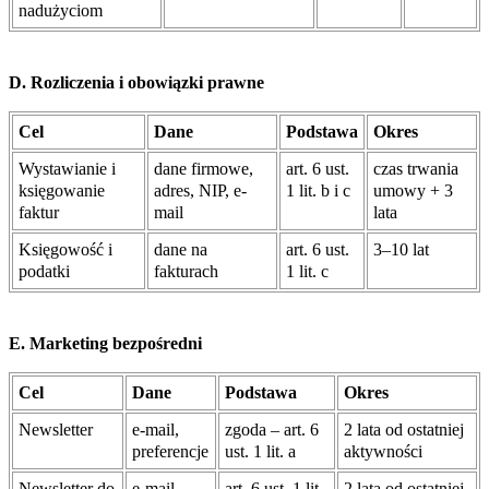
nadużyciom
D. Rozliczenia i obowiązki prawne
Cel
Dane
Podstawa
Okres
Wystawianie i
dane firmowe,
art. 6 ust.
czas trwania
księgowanie
adres, NIP, e-
1 lit. b i c
umowy + 3
faktur
mail
lata
Księgowość i
dane na
art. 6 ust.
3–10 lat
podatki
fakturach
1 lit. c
E. Marketing bezpośredni
Cel
Dane
Podstawa
Okres
Newsletter
e-mail,
zgoda – art. 6
2 lata od ostatniej
preferencje
ust. 1 lit. a
aktywności
Newsletter do
e-mail
art. 6 ust. 1 lit.
2 lata od ostatniej