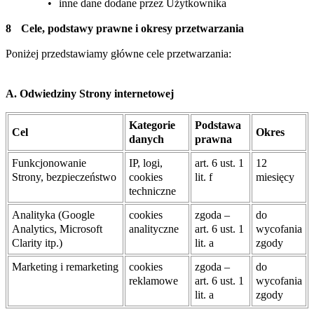
inne dane dodane przez Użytkownika
Cele, podstawy prawne i okresy przetwarzania
Poniżej przedstawiamy główne cele przetwarzania:
A. Odwiedziny Strony internetowej
Kategorie
Podstawa
Cel
Okres
danych
prawna
Funkcjonowanie
IP, logi,
art. 6 ust. 1
12
Strony, bezpieczeństwo
cookies
lit. f
miesięcy
techniczne
Analityka (Google
cookies
zgoda –
do
Analytics, Microsoft
analityczne
art. 6 ust. 1
wycofania
Clarity itp.)
lit. a
zgody
Marketing i remarketing
cookies
zgoda –
do
reklamowe
art. 6 ust. 1
wycofania
lit. a
zgody