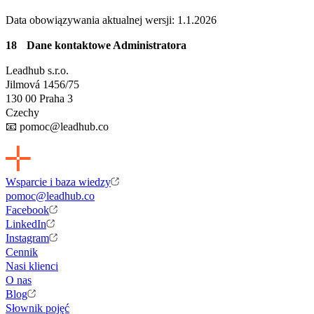
Data obowiązywania aktualnej wersji: 1.1.2026
Dane kontaktowe Administratora
Leadhub s.r.o.
Jilmová 1456/75
130 00 Praha 3
Czechy
📧 pomoc@leadhub.co
Wsparcie i baza wiedzy
pomoc@leadhub.co
Facebook
LinkedIn
Instagram
Cennik
Nasi klienci
O nas
Blog
Słownik pojęć