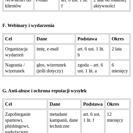
klientów
f
aktywności
F. Webinary i wydarzenia
Cel
Dane
Podstawa
Okres
Organizacja
imię, e-mail
art. 6 ust. 1 lit.
2 lata
wydarzeń
b
Nagrania /
głos, wizerunek
zgoda – art. 6
6
wizerunek
(jeśli dotyczy)
ust. 1 lit. a
miesięcy
G. Anti-abuse i ochrona reputacji wysyłek
Cel
Dane
Podstawa
Okres
Zapobieganie
metadane
art. 6 ust.
12
spamowi,
kampanii, dane
1 lit. f
miesięcy
phishingowi,
techniczne
nadużyciom