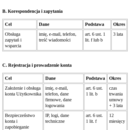
B. Korespondencja i zapytania
Cel
Dane
Podstawa
Okres
Obsługa
imię, e-mail, telefon,
art. 6 ust. 1
3 lata
zapytań i
treść wiadomości
lit. f lub b
wsparcia
C. Rejestracja i prowadzenie konta
Cel
Dane
Podstawa
Okres
Założenie i obsługa
imię, e-mail,
art. 6 ust.
czas
konta Użytkownika
telefon, dane
1 lit. b
trwania
firmowe, dane
umowy
logowania
+ 3 lata
Bezpieczeństwo
IP, logi, dane
art. 6 ust.
12
konta i
techniczne
1 lit. f
miesięcy
zapobieganie