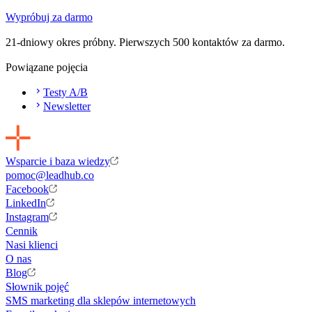
Wypróbuj za darmo
21-dniowy okres próbny. Pierwszych 500 kontaktów za darmo.
Powiązane pojęcia
Testy A/B
Newsletter
Wsparcie i baza wiedzy
pomoc@leadhub.co
Facebook
LinkedIn
Instagram
Cennik
Nasi klienci
O nas
Blog
Słownik pojęć
SMS marketing dla sklepów internetowych