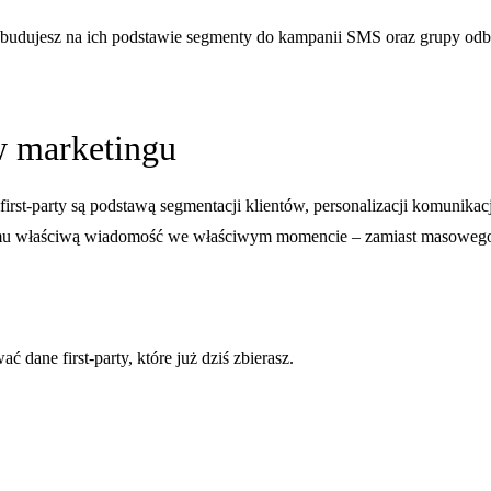
 zbudujesz na ich podstawie segmenty do kampanii SMS oraz grupy od
 w marketingu
irst-party są podstawą segmentacji klientów, personalizacji komunikacji
sz mu właściwą wiadomość we właściwym momencie – zamiast masowego n
 dane first-party, które już dziś zbierasz.