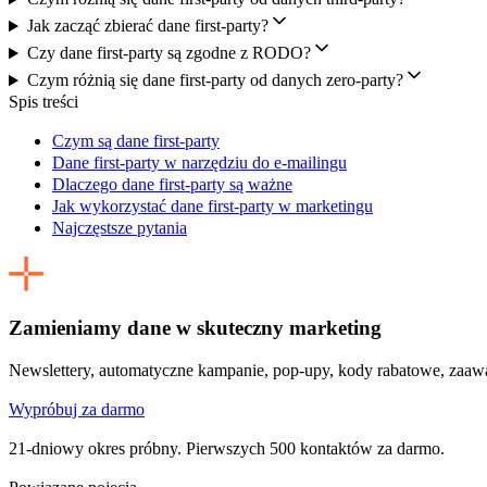
Jak zacząć zbierać dane first-party?
Czy dane first-party są zgodne z RODO?
Czym różnią się dane first-party od danych zero-party?
Spis treści
Czym są dane first-party
Dane first-party w narzędziu do e-mailingu
Dlaczego dane first-party są ważne
Jak wykorzystać dane first-party w marketingu
Najczęstsze pytania
Zamieniamy dane w skuteczny marketing
Newslettery, automatyczne kampanie, pop-upy, kody rabatowe, zaaw
Wypróbuj za darmo
21-dniowy okres próbny. Pierwszych 500 kontaktów za darmo.