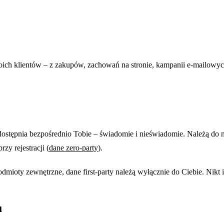
swoich klientów – z zakupów, zachowań na stronie, kampanii e-mailowy
 udostępnia bezpośrednio Tobie – świadomie i nieświadomie. Należą do n
zy rejestracji (
dane zero-party
).
podmioty zewnętrzne, dane first-party należą wyłącznie do Ciebie. Nikt
u