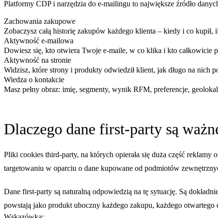
Platformy CDP i narzędzia do e-mailingu to największe źródło danych 
Zachowania zakupowe
Zobaczysz całą historię zakupów każdego klienta – kiedy i co kupił, 
Aktywność e-mailowa
Dowiesz się, kto otwiera Twoje e-maile, w co klika i kto całkowicie 
Aktywność na stronie
Widzisz, które strony i produkty odwiedził klient, jak długo na nich p
Wiedza o kontakcie
Masz pełny obraz: imię, segmenty, wynik RFM, preferencje, geolokali
Dlaczego dane first-party są ważn
Pliki cookies third-party, na których opierała się duża część reklamy 
targetowaniu w oparciu o dane kupowane od podmiotów zewnętrznych
Dane first-party są naturalną odpowiedzią na tę sytuację. Są dokład
powstają jako produkt uboczny każdego zakupu, każdego otwartego e-
Wskazówka: