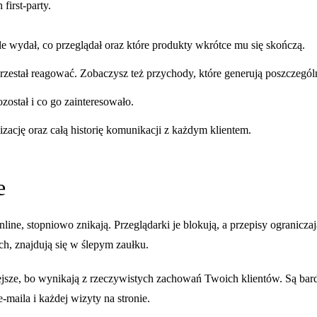
first-party.
ile wydał, co przeglądał oraz które produkty wkrótce mu się skończą.
przestał reagować. Zobaczysz też przychody, które generują poszczegól
ozostał i co go zainteresowało.
zację oraz całą historię komunikacji z każdym klientem.
e
online, stopniowo znikają. Przeglądarki je blokują, a przepisy ogranicz
, znajdują się w ślepym zaułku.
niejsze, bo wynikają z rzeczywistych zachowań Twoich klientów. Są bar
maila i każdej wizyty na stronie.