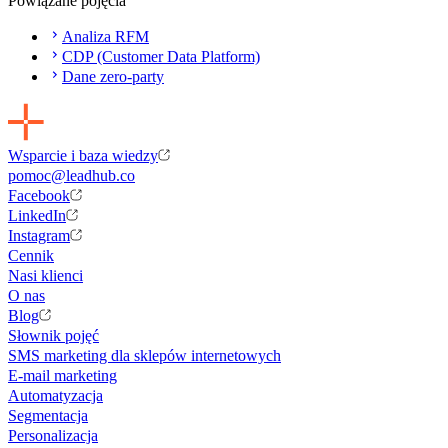
Powiązane pojęcia
Analiza RFM
CDP (Customer Data Platform)
Dane zero-party
Wsparcie i baza wiedzy
pomoc@leadhub.co
Facebook
LinkedIn
Instagram
Cennik
Nasi klienci
O nas
Blog
Słownik pojęć
SMS marketing dla sklepów internetowych
E-mail marketing
Automatyzacja
Segmentacja
Personalizacja