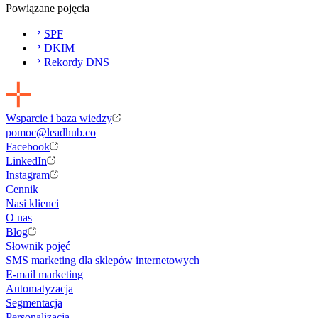
Powiązane pojęcia
SPF
DKIM
Rekordy DNS
Wsparcie i baza wiedzy
pomoc@leadhub.co
Facebook
LinkedIn
Instagram
Cennik
Nasi klienci
O nas
Blog
Słownik pojęć
SMS marketing dla sklepów internetowych
E-mail marketing
Automatyzacja
Segmentacja
Personalizacja