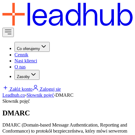
Co oferujemy
Cennik
Nasi klienci
O nas
Zasoby
Załóż konto
Zaloguj się
Leadhub.co
›
Słownik pojęć
›
DMARC
Słownik pojęć
DMARC
DMARC (Domain-based Message Authentication, Reporting and
Conformance) to protokół bezpieczeństwa, który mówi serwerom