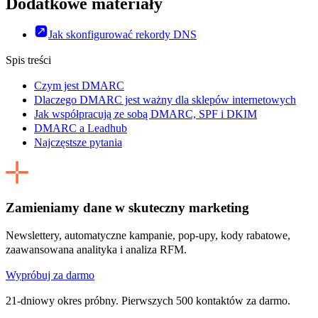
Dodatkowe materiały
Jak skonfigurować rekordy DNS
Spis treści
Czym jest DMARC
Dlaczego DMARC jest ważny dla sklepów internetowych
Jak współpracują ze sobą DMARC, SPF i DKIM
DMARC a Leadhub
Najczęstsze pytania
Zamieniamy dane w skuteczny marketing
Newslettery, automatyczne kampanie, pop-upy, kody rabatowe,
zaawansowana analityka i analiza RFM.
Wypróbuj za darmo
21-dniowy okres próbny. Pierwszych 500 kontaktów za darmo.