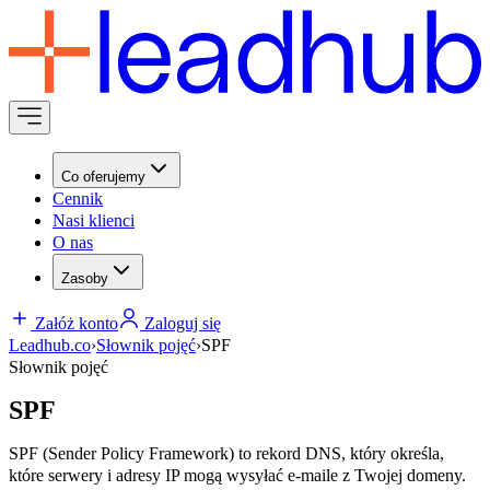
Co oferujemy
Cennik
Nasi klienci
O nas
Zasoby
Załóż konto
Zaloguj się
Leadhub.co
›
Słownik pojęć
›
SPF
Słownik pojęć
SPF
SPF (Sender Policy Framework) to rekord DNS, który określa,
które serwery i adresy IP mogą wysyłać e-maile z Twojej domeny.