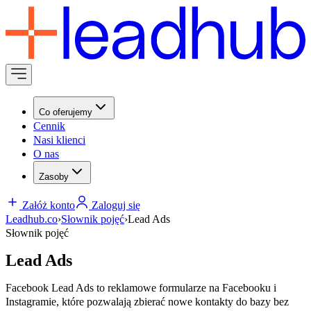
Co oferujemy
Cennik
Nasi klienci
O nas
Zasoby
Załóż konto
Zaloguj się
Leadhub.co
›
Słownik pojęć
›
Lead Ads
Słownik pojęć
Lead Ads
Facebook Lead Ads to reklamowe formularze na Facebooku i
Instagramie, które pozwalają zbierać nowe kontakty do bazy bez