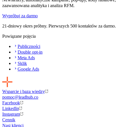
zaawansowana analityka i analiza RFM.
Wypróbuj za darmo
21-dniowy okres próbny. Pierwszych 500 kontaktów za darmo.
Powiązane pojęcia
Publiczności
Double opt-in
Meta Ads
Sklik
Google Ads
Wsparcie i baza wiedzy
pomoc@leadhub.co
Facebook
LinkedIn
Instagram
Cennik
Nasi klienci