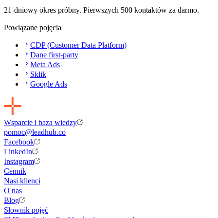
21-dniowy okres próbny. Pierwszych 500 kontaktów za darmo.
Powiązane pojęcia
CDP (Customer Data Platform)
Dane first-party
Meta Ads
Sklik
Google Ads
Wsparcie i baza wiedzy
pomoc@leadhub.co
Facebook
LinkedIn
Instagram
Cennik
Nasi klienci
O nas
Blog
Słownik pojęć