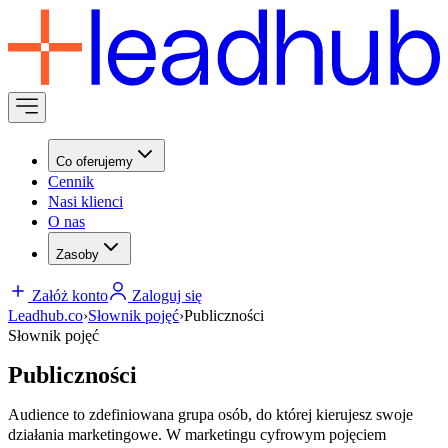
Co oferujemy
Cennik
Nasi klienci
O nas
Zasoby
Załóż konto
Zaloguj się
Leadhub.co
›
Słownik pojęć
›
Publiczności
Słownik pojęć
Publiczności
Audience to zdefiniowana grupa osób, do której kierujesz swoje
działania marketingowe. W marketingu cyfrowym pojęciem