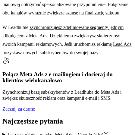
mailowej i otrzymać spersonalizowane przypomnienie. Połączenie
obu kanałów wyraźnie zwiększa szansę na finalizację zakupu.
W Leadhubie
zsynchronizujesz zdefiniowane segmenty jednym
kliknięciem
z Meta Ads. Dzięki temu zwiększysz skuteczność
swoich kampanii reklamowych. Jeśli uruchomisz reklamę
Lead Ads
,
pozyskasz nowych subskrybentów do swojej bazy.
Połącz Meta Ads z e-mailingiem i docieraj do
klientów wielokanałowo
Zsynchronizuj bazę subskrybentów z Leadhuba do Meta Ads i
zwiększ skuteczność reklam oraz kampanii e-mail i SMS.
Zacznij za darmo
Najczęstsze pytania
Jaka jest różnica między Meta Ads a Google Ads?