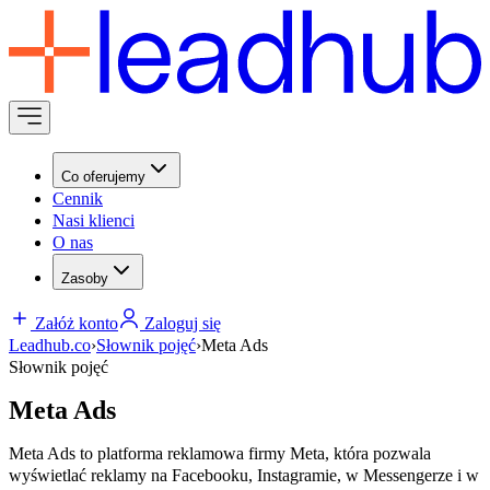
Co oferujemy
Cennik
Nasi klienci
O nas
Zasoby
Załóż konto
Zaloguj się
Leadhub.co
›
Słownik pojęć
›
Meta Ads
Słownik pojęć
Meta Ads
Meta Ads to platforma reklamowa firmy Meta, która pozwala
wyświetlać reklamy na Facebooku, Instagramie, w Messengerze i w