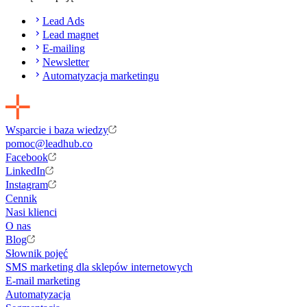
Lead Ads
Lead magnet
E-mailing
Newsletter
Automatyzacja marketingu
Wsparcie i baza wiedzy
pomoc@leadhub.co
Facebook
LinkedIn
Instagram
Cennik
Nasi klienci
O nas
Blog
Słownik pojęć
SMS marketing dla sklepów internetowych
E-mail marketing
Automatyzacja