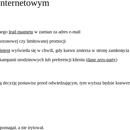
 internetowym
nnego
lead magnetu
w zamian za adres e-mail
sezonowej czy limitowanej promocji
intent
wyświetla się w chwili, gdy kursor zmierza w stronę zamknięcia
kampanii urodzinowych lub preferencji klienta (
dane zero-party
)
ą decyzję postawisz przed odwiedzającym, tym wyższa będzie konwersj
pomagał, a nie irytował.