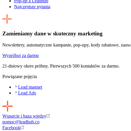
Pop-up a Leadhub
Najczęstsze pytania
Zamieniamy dane w skuteczny marketing
Newslettery, automatyczne kampanie, pop-upy, kody rabatowe, zaaw
Wypróbuj za darmo
21-dniowy okres próbny. Pierwszych 500 kontaktów za darmo.
Powiązane pojęcia
Lead magnet
Lead Ads
Wsparcie i baza wiedzy
pomoc@leadhub.co
Facebook