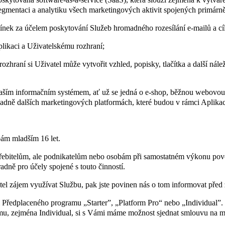
segmentaci a analytiku všech marketingových aktivit spojených primár
ek za účelem poskytování Služeb hromadného rozesílání e-mailů a cíl
plikaci a Uživatelskému rozhraní;
zhraní si Uživatel může vytvořit vzhled, popisky, tlačítka a další nál
Vaším informačním systémem, ať už se jedná o e-shop, běžnou webovou 
adně dalších marketingových platformách, které budou v rámci Aplik
ám mladším 16 let.
řebitelům, ale podnikatelům nebo osobám při samostatném výkonu povol
dně pro účely spojené s touto činností.
el zájem využívat Službu, pak jste povinen nás o tom informovat před
Předplaceného programu „Starter”, „Platform Pro“ nebo „Individual”.
u, zejména Individual, si s Vámi máme možnost sjednat smlouvu na mí