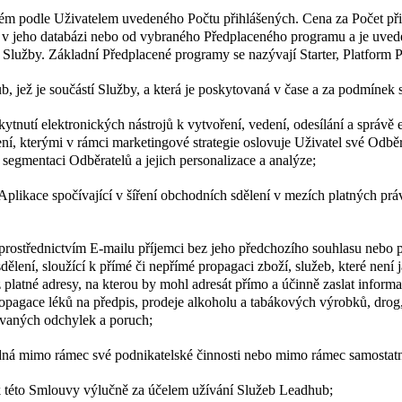
m podle Uživatelem uvedeného Počtu přihlášených. Cena za Počet přih
v jeho databázi nebo od vybraného Předplaceného programu a je uve
Služby. Základní Předplacené programy se nazývají Starter, Platform P
b, jež je součástí Služby, a která je poskytovaná v čase a za podmíne
kytnutí elektronických nástrojů k vytvoření, vedení, odesílání a správ
í, kterými v rámci marketingové strategie oslovuje Uživatel své Odběr
segmentaci Odběratelů a jejich personalizace a analýze;
Aplikace spočívající v šíření obchodních sdělení v mezích platných pr
 prostřednictvím E-mailu příjemci bez jeho předchozího souhlasu nebo
dělení, sloužící k přímé či nepřímé propagaci zboží, služeb, které není 
ez platné adresy, na kterou by mohl adresát přímo a účinně zaslat infor
propagace léků na předpis, prodeje alkoholu a tabákových výrobků, drog,
ávaných odchylek a poruch;
jedná mimo rámec své podnikatelské činnosti nebo mimo rámec samosta
k této Smlouvy výlučně za účelem užívání Služeb Leadhub;