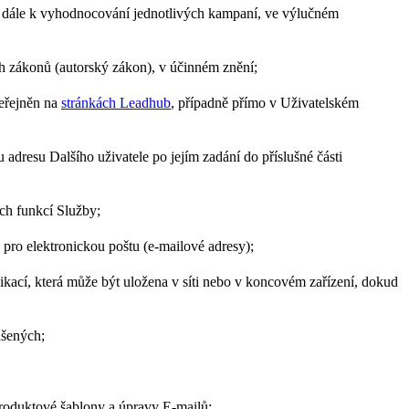
 a dále k vyhodnocování jednotlivých kampaní, ve výlučném
h zákonů (autorský zákon), v účinném znění;
veřejněn na
stránkách Leadhub
, případně přímo v Uživatelském
adresu Dalšího uživatele po jejím zadání do příslušné části
ých funkcí Služby;
pro elektronickou poštu (e-mailové adresy);
ikací, která může být uložena v síti nebo v koncovém zařízení, dokud
ášených;
Produktové šablony a úpravy E-mailů;