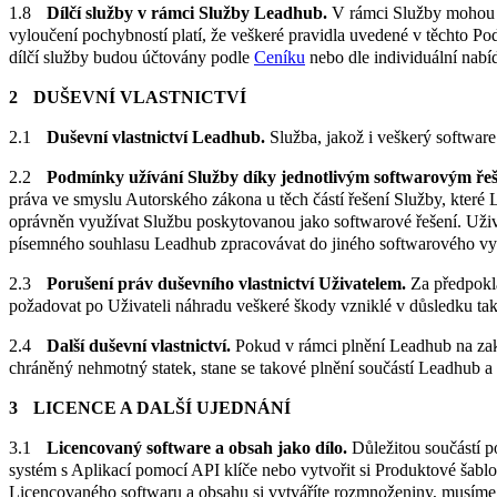
Dílčí služby v rámci Služby Leadhub.
V rámci Služby mohou bý
vyloučení pochybností platí, že veškeré pravidla uvedené v těchto Pod
dílčí služby budou účtovány podle
Ceníku
nebo dle individuální nabí
DUŠEVNÍ VLASTNICTVÍ
Duševní vlastnictví Leadhub.
Služba, jakož i veškerý software
Podmínky užívání Služby díky jednotlivým softwarovým ře
práva ve smyslu Autorského zákona u těch částí řešení Služby, které
oprávněn využívat Službu poskytovanou jako softwarové řešení. Uživat
písemného souhlasu Leadhub zpracovávat do jiného softwarového vy
Porušení práv duševního vlastnictví Uživatelem.
Za předpokla
požadovat po Uživateli náhradu veškeré škody vzniklé v důsledku tak
Další duševní vlastnictví.
Pokud v rámci plnění Leadhub na zakl
chráněný nehmotný statek, stane se takové plnění součástí Leadhub a P
LICENCE A DALŠÍ UJEDNÁNÍ
Licencovaný software a obsah jako dílo.
Důležitou součástí p
systém s Aplikací pomocí API klíče nebo vytvořit si Produktové šab
Licencovaného softwaru a obsahu si vytváříte rozmnoženiny, musíme V