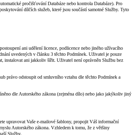
. automatické pročišťování Databáze nebo kontrola Databáze). Pro
poskytování dílčích služeb, které jsou součástí samotné Služby. Tyto
stoupení ani udělení licence, podlicence nebo jiného užívacího
jednání uvedených v článku 3 těchto Podmínek. Uživatel je pouze
instalovat ani jakkoliv šířit. Uživatel není oprávněn Službu bez
hub právo odstoupit od smluvního vztahu dle těchto Podmínek a
ráněno dle Autorského zákona (zejména dílo) nebo jako jakýkoliv jiný
te upravovat Vaše e-mailové šablony, propojit Váš informační
 smyslu Autorského zákona. Vzhledem k tomu, že z většiny
naší Služby.