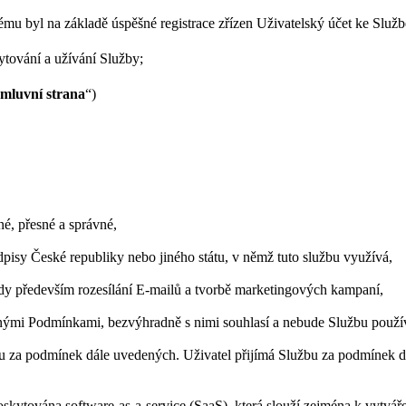
ému byl na základě úspěšné registrace zřízen Uživatelský účet ke Služ
tování a užívání Služby;
mluvní strana
“)
né, přesné a správné,
pisy České republiky nebo jiného státu, v němž tuto službu využívá,
edy především rozesílání E-mailů a tvorbě marketingových kampaní,
tnými Podmínkami, bezvýhradně s nimi souhlasí a nebude Službu použív
 za podmínek dále uvedených. Uživatel přijímá Službu za podmínek d
oskytována software-as-a-service (SaaS), která slouží zejména k vytvá