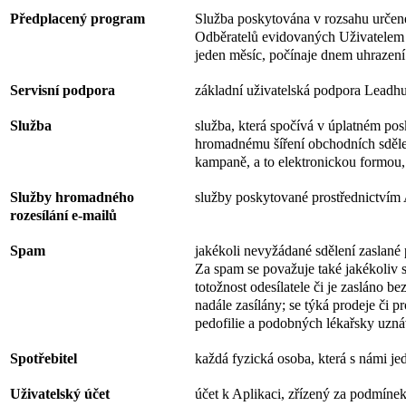
Předplacený program
Služba poskytována v rozsahu určené
Odběratelů evidovaných Uživatelem 
jeden měsíc, počínaje dnem uhrazení 
Servisní podpora
základní uživatelská podpora Leadhu
Služba
služba, která spočívá v úplatném pos
hromadnému šíření obchodních sdělen
kampaně, a to elektronickou formou, 
Služby hromadného
služby poskytované prostřednictvím 
rozesílání
e-mailů
Spam
jakékoli nevyžádané sdělení zaslané
Za spam se považuje také jakékoliv s
totožnost odesílatele či je zasláno b
nadále zasílány; se týká prodeje či 
pedofilie a podobných lékařsky uzn
Spotřebitel
každá fyzická osoba, která s námi 
Uživatelský účet
účet k Aplikaci, zřízený za podmíne