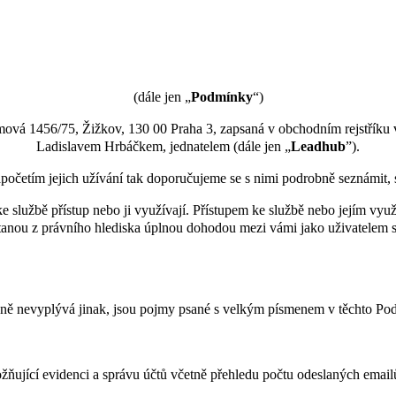
(dále jen „
Podmínky
“)
lmová 1456/75, Žižkov, 130 00 Praha 3, zapsaná v obchodním rejstřík
Ladislavem Hrbáčkem, jednatelem (dále jen „
Leadhub
”).
početím jejich užívání tak doporučujeme se s nimi podrobně seznámit,
e službě přístup nebo ji využívají. Přístupem ke službě nebo jejím využ
tanou z právního hlediska úplnou dohodou mezi vámi jako uživatelem 
ně nevyplývá jinak, jsou pojmy psané s velkým písmenem v těchto Po
žňující evidenci a správu účtů včetně přehledu počtu odeslaných email