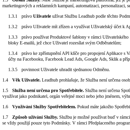
marketingových a reklamních kampaní, automatizaci, personalizaci, 
právo
Uživatele
užívat Službu Leadhub podle těchto Podmín
právo Uživatele mít zřízen a využívat Uživatelský účet k A
právo používat Produktové šablony v rámci Uživatelského ro
bloky E-mailů, jež chce Uživatel rozesílat svým Odběratelům;
právo ke zpřístupnění API klíče pro propojení Aplikace s 
účty na Facebooku, Facebook Lead Ads, Google Ads, Sklik a příp
povinnost Uživatele uhradit sjednanou Odměnu.
Věk Uživatele.
Leadhub prohlašuje, že Služba není určena osob
Služba není určena pro Spotřebitele.
Služba není určena Spot
využívat jako podnikatel, orgán veřejné moci nebo jeho jménem, výhra
Využívání Služby Spotřebitelem.
Pokud máte jakožto Spotřebit
Způsob užívání Služby.
Službu je možné používat buď v rámci 
se vždy použijí pouze tyto Podmínky. V rámci Předplaceného program