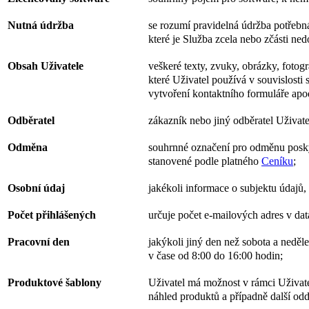
Nutná údržba
se rozumí pravidelná údržba potřebná
které je Služba zcela nebo zčásti ned
Obsah Uživatele
veškeré texty, zvuky, obrázky, fotogr
které Uživatel používá v souvislost
vytvoření kontaktního formuláře apod
Odběratel
zákazník nebo jiný odběratel Uživate
Odměna
souhrnné označení pro odměnu posky
stanovené podle platného
Ceníku
;
Osobní údaj
jakékoli informace o subjektu údajů, 
Počet přihlášených
určuje počet e-mailových adres v dat
Pracovní den
jakýkoli jiný den než sobota a neděl
v čase od 8:00 do 16:00 hodin;
Produktové šablony
Uživatel má možnost v rámci Uživatel
náhled produktů a případně další odd