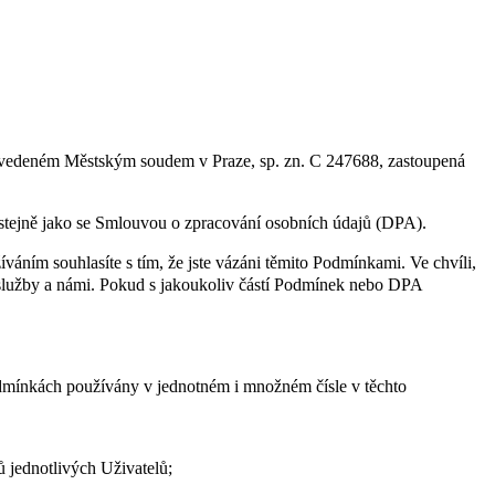
u vedeném Městským soudem v Praze, sp. zn. C 247688, zastoupená
 stejně jako se Smlouvou o zpracování osobních údajů (DPA).
íváním souhlasíte s tím, že jste vázáni těmito Podmínkami. Ve chvíli,
služby a námi. Pokud s jakoukoliv částí Podmínek nebo DPA
dmínkách používány v jednotném i množném čísle v těchto
ů jednotlivých Uživatelů;