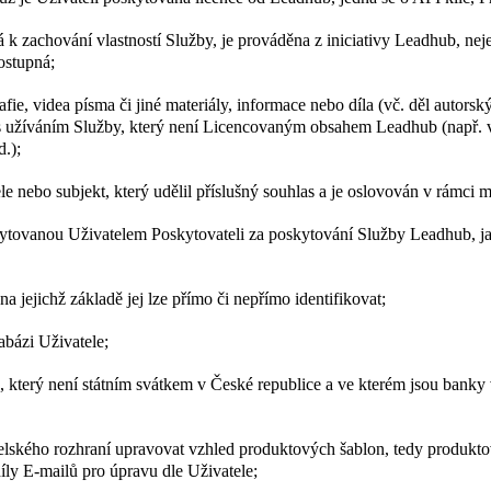
 k zachování vlastností Služby, je prováděna z iniciativy Leadhub, nej
ostupná;
afie, videa písma či jiné materiály, informace nebo díla (vč. děl autorsk
i s užíváním Služby, který není Licencovaným obsahem Leadhub (např. v
.);
le nebo subjekt, který udělil příslušný souhlas a je oslovován v rámci 
tovanou Uživatelem Poskytovateli za poskytování Služby Leadhub, jako
na jejichž základě jej lze přímo či nepřímo identifikovat;
abázi Uživatele;
e, který není státním svátkem v České republice a ve kterém jsou banky 
ského rozhraní upravovat vzhled produktových šablon, tedy produktové 
íly E-mailů pro úpravu dle Uživatele;