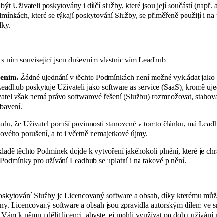
t Uživateli poskytovány i dílčí služby, které jsou její součástí (např
mínkách, které se týkají poskytování Služby, se přiměřeně použijí i na 
dky.
 s ním související jsou duševním vlastnictvím Leadhub.
šením.
Žádné ujednání v těchto Podmínkách není možné vykládat jako po
 Leadhub poskytuje Uživateli jako software as service (SaaS), kromě u
el však nemá právo softwarové řešení (Službu) rozmnožovat, stahovat, 
bavení.
du, že Uživatel poruší povinnosti stanovené v tomto článku, má Lead
ového porušení, a to i včetně nemajetkové újmy.
adě těchto Podmínek dojde k vytvoření jakéhokoli plnění, které je ch
odmínky pro užívání Leadhub se uplatní i na takové plnění.
oskytování Služby je Licencovaný software a obsah, díky kterému může
lony. Licencovaný software a obsah jsou zpravidla autorským dílem ve
ám k němu udělit licenci, abyste jej mohli využívat po dobu užívání 