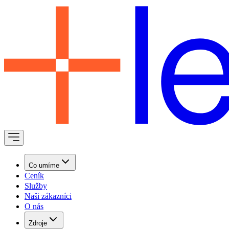
Co umíme
Ceník
Služby
Naši zákazníci
O nás
Zdroje