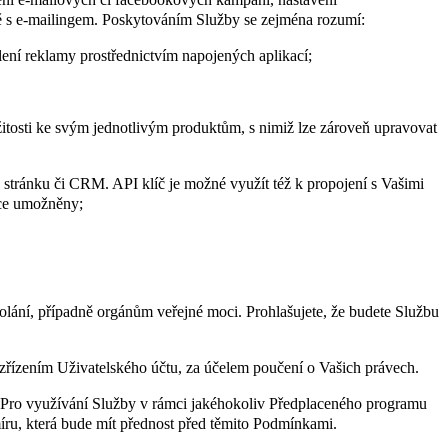
ně s e-mailingem. Poskytováním Služby se zejména rozumí:
ení reklamy prostřednictvím napojených aplikací;
ežitosti ke svým jednotlivým produktům, s nimiž lze zároveň upravovat
stránku či CRM. API klíč je možné využít též k propojení s Vašimi
ace umožněny;
ání, případně orgánům veřejné moci. Prohlašujete, že budete Službu
 zřízením Uživatelského účtu, za účelem poučení o Vašich právech.
 Pro využívání Služby v rámci jakéhokoliv Předplaceného programu
ru, která bude mít přednost před těmito Podmínkami.