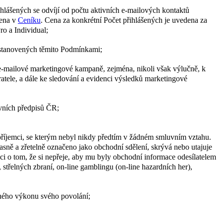
lášených se odvíjí od počtu aktivních e-mailových kontaktů
dena v
Ceníku
. Cena za konkrétní Počet přihlášených je uvedena za
ro a Individual;
k stanovených těmito Podmínkami;
ě e-mailové marketingové kampaně, zejména, nikoli však výlučně, k
atele, a dále ke sledování a evidenci výsledků marketingové
ávních předpisů ČR;
 příjemci, se kterým nebyl nikdy předtím v žádném smluvním vztahu.
jasně a zřetelně označeno jako obchodní sdělení, skrývá nebo utajuje
maci o tom, že si nepřeje, aby mu byly obchodní informace odesílatelem
 střelných zbraní, on-line gamblingu (on-line hazardních her),
tného výkonu svého povolání;