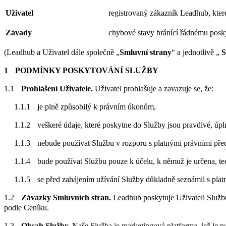
Uživatel
registrovaný zákazník Leadhub, kter
Závady
chybové stavy bránící řádnému posky
(Leadhub a Uživatel dále společně „
Smluvní strany
“ a jednotlivě „
S
PODMÍNKY POSKYTOVÁNÍ SLUŽBY
Prohlášení Uživatele.
Uživatel prohlašuje a zavazuje se, že:
je plně způsobilý k právním úkonům,
veškeré údaje, které poskytne do Služby jsou pravdivé, úpl
nebude používat Službu v rozporu s platnými právními před
bude používat Službu pouze k účelu, k němuž je určena, t
se před zahájením užívání Služby důkladně seznámil s pla
Závazky Smluvních stran.
Leadhub poskytuje Uživateli Službu
podle Ceníku.
Obsah Služby.
Naše Služba je marketingová platforma, jež je p