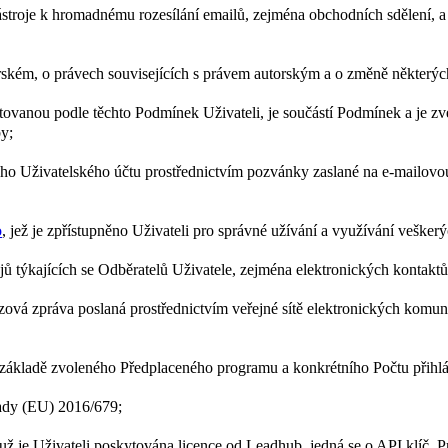
nástroje k hromadnému rozesílání emailů, zejména obchodních sdělení,
rském, o právech souvisejících s právem autorským a o změně některýc
ovanou podle těchto Podmínek Uživateli, je součástí Podmínek a je z
by;
ho Uživatelského účtu prostřednictvím pozvánky zaslané na e-mailovou 
o
, jež je zpřístupněno Uživateli pro správné užívání a využívání vešker
týkajících se Odběratelů Uživatele, zejména elektronických kontaktů 
zová zpráva poslaná prostřednictvím veřejné sítě elektronických komun
ákladě zvoleného Předplaceného programu a konkrétního Počtu přihl
ady (EU) 2016/679;
ž je Uživateli poskytována licence od Leadhub, jedná se o API klíč, 