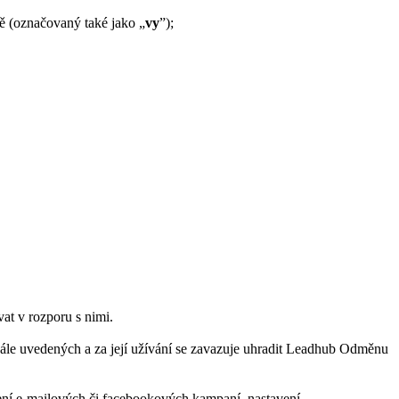
bě (označovaný také jako „
vy
”);
at v rozporu s nimi.
ále uvedených a za její užívání se zavazuje uhradit Leadhub Odměnu
ření e-mailových či facebookových kampaní, nastavení