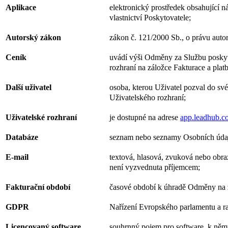
Aplikace
elektronický prostředek obsahující 
vlastnictví Poskytovatele;
Autorský zákon
zákon č. 121/2000 Sb., o právu auto
Ceník
uvádí výši Odměny za Službu poskyt
rozhraní na záložce Fakturace a plat
Další uživatel
osoba, kterou Uživatel pozval do své
Uživatelského rozhraní;
Uživatelské rozhraní
je dostupné na adrese
app.leadhub.c
Databáze
seznam nebo seznamy Osobních údajů 
E-mail
textová, hlasová, zvuková nebo obra
není vyzvednuta příjemcem;
Fakturační období
časové období k úhradě Odměny na z
GDPR
Nařízení Evropského parlamentu a r
Licencovaný software
souhrnný pojem pro software, k němu