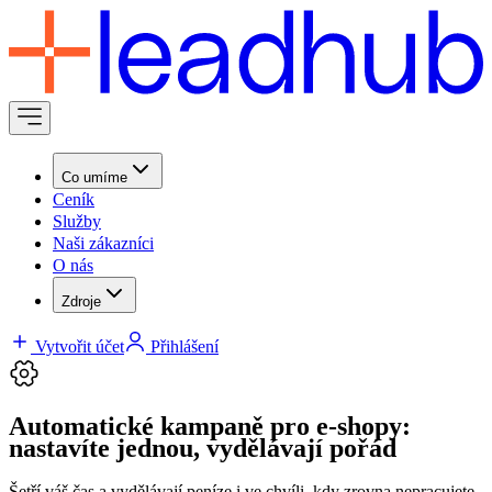
Co umíme
Ceník
Služby
Naši zákazníci
O nás
Zdroje
Vytvořit účet
Přihlášení
Automatické kampaně pro e-shopy:
nastavíte jednou, vydělávají pořád
Šetří váš čas a vydělávají peníze i ve chvíli, kdy zrovna nepracujete.