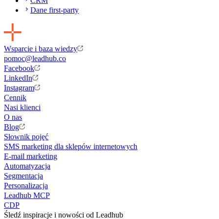
CRM
Dane first-party
Wsparcie i baza wiedzy
pomoc@leadhub.co
Facebook
LinkedIn
Instagram
Cennik
Nasi klienci
O nas
Blog
Słownik pojęć
SMS marketing dla sklepów internetowych
E-mail marketing
Automatyzacja
Segmentacja
Personalizacja
Leadhub MCP
CDP
Śledź inspiracje i nowości od Leadhub