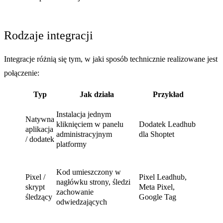
Rodzaje integracji
Integracje różnią się tym, w jaki sposób technicznie realizowane jest
połączenie:
Typ
Jak działa
Przykład
Instalacja jednym
Natywna
kliknięciem w panelu
Dodatek Leadhub
aplikacja
administracyjnym
dla Shoptet
/ dodatek
platformy
Kod umieszczony w
Pixel /
Pixel Leadhub,
nagłówku strony, śledzi
skrypt
Meta Pixel,
zachowanie
śledzący
Google Tag
odwiedzających