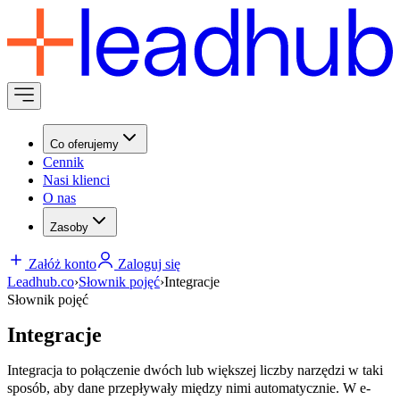
Co oferujemy
Cennik
Nasi klienci
O nas
Zasoby
Załóż konto
Zaloguj się
Leadhub.co
›
Słownik pojęć
›
Integracje
Słownik pojęć
Integracje
Integracja to połączenie dwóch lub większej liczby narzędzi w taki
sposób, aby dane przepływały między nimi automatycznie. W e-