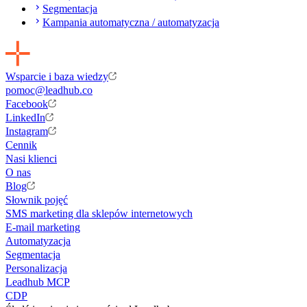
Segmentacja
Kampania automatyczna / automatyzacja
Wsparcie i baza wiedzy
pomoc@leadhub.co
Facebook
LinkedIn
Instagram
Cennik
Nasi klienci
O nas
Blog
Słownik pojęć
SMS marketing dla sklepów internetowych
E-mail marketing
Automatyzacja
Segmentacja
Personalizacja
Leadhub MCP
CDP