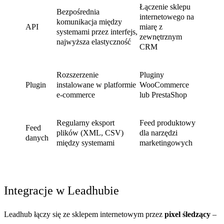
Łączenie sklepu
Bezpośrednia
internetowego na
komunikacja między
API
miarę z
systemami przez interfejs,
zewnętrznym
najwyższa elastyczność
CRM
Rozszerzenie
Pluginy
Plugin
instalowane w platformie
WooCommerce
e-commerce
lub PrestaShop
Regularny eksport
Feed produktowy
Feed
plików (XML, CSV)
dla narzędzi
danych
między systemami
marketingowych
Integracje w Leadhubie
Leadhub łączy się ze sklepem internetowym przez
pixel śledzący
–