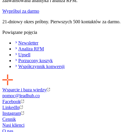
zaawansowana analityka i analiza RFM.
Wypróbuj za darmo
21-dniowy okres próbny. Pierwszych 500 kontaktów za darmo.
Powiązane pojęcia
Newsletter
Analiza RFM
Upsell
Porzucony koszyk
Współczynnik konwersji
Wsparcie i baza wiedzy
pomoc@leadhub.co
Facebook
LinkedIn
Instagram
Cennik
Nasi klienci
O nas