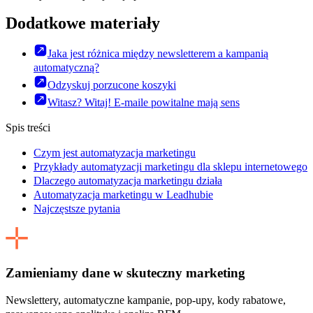
Dodatkowe materiały
Jaka jest różnica między newsletterem a kampanią
automatyczną?
Odzyskuj porzucone koszyki
Witasz? Witaj! E-maile powitalne mają sens
Spis treści
Czym jest automatyzacja marketingu
Przykłady automatyzacji marketingu dla sklepu internetowego
Dlaczego automatyzacja marketingu działa
Automatyzacja marketingu w Leadhubie
Najczęstsze pytania
Zamieniamy dane w skuteczny marketing
Newslettery, automatyczne kampanie, pop-upy, kody rabatowe,