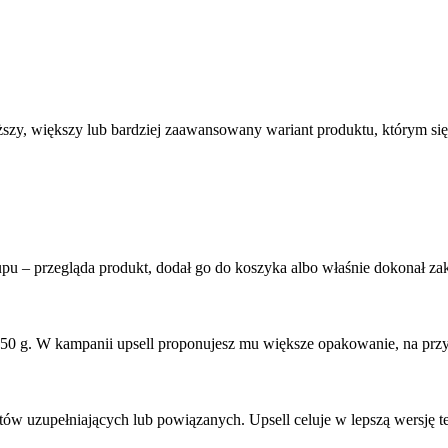
oższy, większy lub bardziej zaawansowany wariant produktu, którym si
pu – przegląda produkt, dodał go do koszyka albo właśnie dokonał zak
50 g. W kampanii upsell proponujesz mu większe opakowanie, na przykł
tów uzupełniających lub powiązanych. Upsell celuje w lepszą wersję te