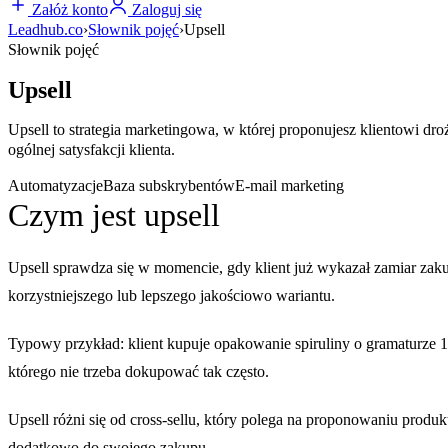
Załóż konto
Zaloguj się
Leadhub.co
›
Słownik pojęć
›
Upsell
Słownik pojęć
Upsell
Upsell to strategia marketingowa, w której proponujesz klientowi dr
ogólnej satysfakcji klienta.
Automatyzacje
Baza subskrybentów
E-mail marketing
Czym jest upsell
Upsell sprawdza się w momencie, gdy klient już wykazał zamiar zaku
korzystniejszego lub lepszego jakościowo wariantu.
Typowy przykład: klient kupuje opakowanie spiruliny o gramaturze 1
którego nie trzeba dokupować tak często.
Upsell różni się od cross-sellu, który polega na proponowaniu produk
dodatkowo do swojego zakupu.