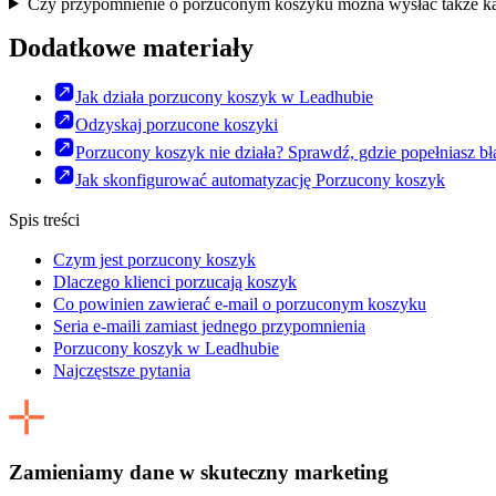
Czy przypomnienie o porzuconym koszyku można wysłać także 
Dodatkowe materiały
Jak działa porzucony koszyk w Leadhubie
Odzyskaj porzucone koszyki
Porzucony koszyk nie działa? Sprawdź, gdzie popełniasz bł
Jak skonfigurować automatyzację Porzucony koszyk
Spis treści
Czym jest porzucony koszyk
Dlaczego klienci porzucają koszyk
Co powinien zawierać e-mail o porzuconym koszyku
Seria e-maili zamiast jednego przypomnienia
Porzucony koszyk w Leadhubie
Najczęstsze pytania
Zamieniamy dane w skuteczny marketing