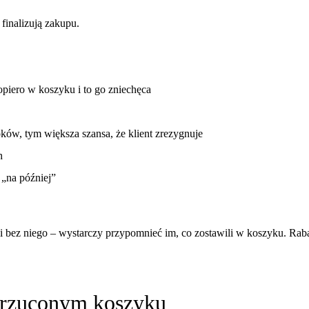
finalizują zakupu.
opiero w koszyku i to go zniechęca
ków, tym większa szansa, że klient zrezygnuje
h
ę „na później”
i bez niego – wystarczy przypomnieć im, co zostawili w koszyku. Raba
orzuconym koszyku