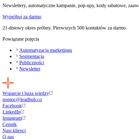
Newslettery, automatyczne kampanie, pop-upy, kody rabatowe, zaaw
Wypróbuj za darmo
21-dniowy okres próbny. Pierwszych 500 kontaktów za darmo.
Powiązane pojęcia
Automatyzacja marketingu
Segmentacja
Publiczności
Newsletter
Wsparcie i baza wiedzy
pomoc@leadhub.co
Facebook
LinkedIn
Instagram
Cennik
Nasi klienci
O nas