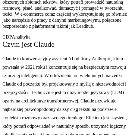
obszernych zbiorach tekstów, który potrafi prowadzić naturalną
rozmowę, pisać, analizować, tłumaczyć i pomagać w tworzeniu
treści. W e-commerce coraz częściej wykorzystuje się go również
jako narzędzie do pracy z danymi marketingowymi, połączone
bezpośrednio z platformami takimi jak Leadhub.
CDP
Analityka
Czym jest Claude
Claude to konwersacyjny asystent AI od firmy Anthropic, która
powstała w 2021 roku i koncentruje się na bezpiecznym rozwoju
sztucznej inteligencji. W odróżnieniu od wielu innych narzędzi
Claude od początku był projektowany z myślą o niezawodności i
przejrzystości. Technicznie jest to duży model językowy (LLM)
oparty na architekturze transformerowej. Claude przewiduje
najbardziej prawdopodobny dalszy ciąg tekstu na podstawie
kontekstu rozmowy oraz swojego treningu. Efektem jest asystent,
który potrafi odpowiadać w naturalny sposób, utrzymać logiczny
tok dłuższej dyskusji i pracować z obszernymi dokumentami.