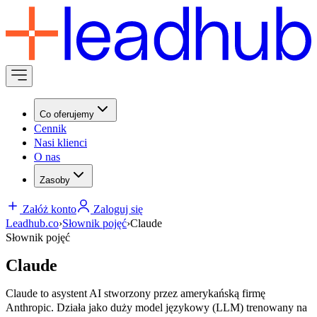
Co oferujemy
Cennik
Nasi klienci
O nas
Zasoby
Załóż konto
Zaloguj się
Leadhub.co
›
Słownik pojęć
›
Claude
Słownik pojęć
Claude
Claude to asystent AI stworzony przez amerykańską firmę
Anthropic. Działa jako duży model językowy (LLM) trenowany na