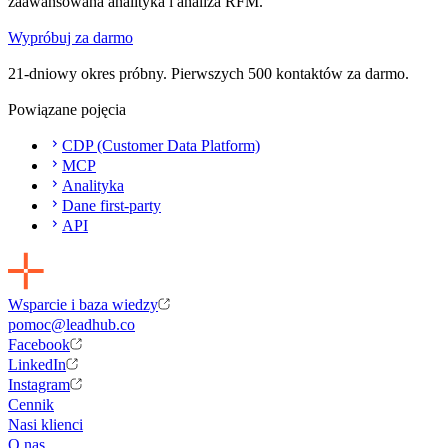
zaawansowana analityka i analiza RFM.
Wypróbuj za darmo
21-dniowy okres próbny. Pierwszych 500 kontaktów za darmo.
Powiązane pojęcia
CDP (Customer Data Platform)
MCP
Analityka
Dane first-party
API
Wsparcie i baza wiedzy
pomoc@leadhub.co
Facebook
LinkedIn
Instagram
Cennik
Nasi klienci
O nas