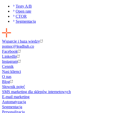
Testy A/B
Open rate
CTOR
Segmentacja
Wsparcie i baza wiedzy
pomoc@leadhub.co
Facebook
LinkedIn
Instagram
Cennik
Nasi klienci
O nas
Blog
Słownik pojęć
SMS marketing dla sklepów internetowych
E-mail marketing
Automatyzacja
Segmentacja
Personalizacja