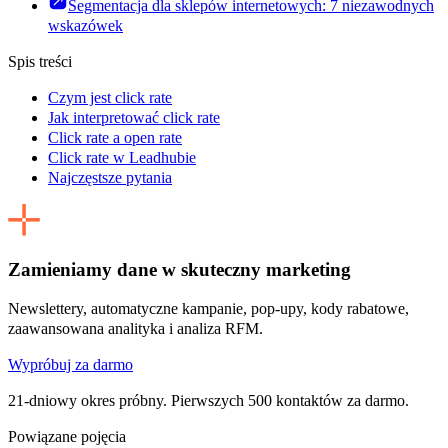
Segmentacja dla sklepów internetowych: 7 niezawodnych
wskazówek
Spis treści
Czym jest click rate
Jak interpretować click rate
Click rate a open rate
Click rate w Leadhubie
Najczęstsze pytania
Zamieniamy dane w skuteczny marketing
Newslettery, automatyczne kampanie, pop-upy, kody rabatowe,
zaawansowana analityka i analiza RFM.
Wypróbuj za darmo
21-dniowy okres próbny. Pierwszych 500 kontaktów za darmo.
Powiązane pojęcia