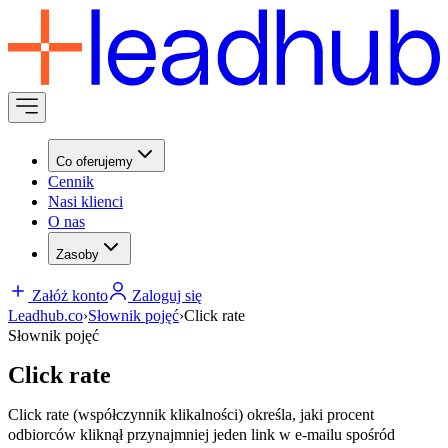
Co oferujemy
Cennik
Nasi klienci
O nas
Zasoby
Załóż konto
Zaloguj się
Leadhub.co
›
Słownik pojęć
›
Click rate
Słownik pojęć
Click rate
Click rate (współczynnik klikalności) określa, jaki procent
odbiorców kliknął przynajmniej jeden link w e-mailu spośród