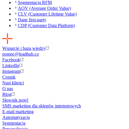
Segmentacja RFM
AOV (Average Order Value)
CLV (Customer Lifetime Value)
Dane first-party
CDP (Customer Data Platform)
Wsparcie i baza wiedzy
pomoc@leadhub.co
Facebook
LinkedIn
Instagram
Cennik
Nasi klienci
O nas
Blog
Słownik pojęć
SMS marketing dla sklepów internetowych
E-mail marketing
Automatyzacja
Segmentacja
Personalizacja