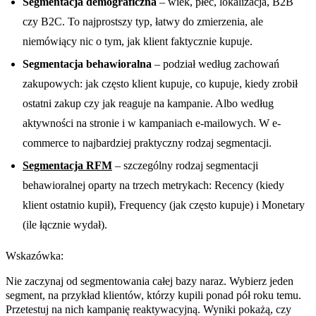
Segmentacja demograficzna
– wiek, płeć, lokalizacja, B2B
czy B2C. To najprostszy typ, łatwy do zmierzenia, ale
niemówiący nic o tym, jak klient faktycznie kupuje.
Segmentacja behawioralna
– podział według zachowań
zakupowych: jak często klient kupuje, co kupuje, kiedy zrobił
ostatni zakup czy jak reaguje na kampanie. Albo według
aktywności na stronie i w kampaniach e-mailowych. W e-
commerce to najbardziej praktyczny rodzaj segmentacji.
Segmentacja RFM
– szczególny rodzaj segmentacji
behawioralnej oparty na trzech metrykach: Recency (kiedy
klient ostatnio kupił), Frequency (jak często kupuje) i Monetary
(ile łącznie wydał).
Wskazówka:
Nie zaczynaj od segmentowania całej bazy naraz. Wybierz jeden
segment, na przykład klientów, którzy kupili ponad pół roku temu.
Przetestuj na nich kampanię reaktywacyjną. Wyniki pokażą, czy