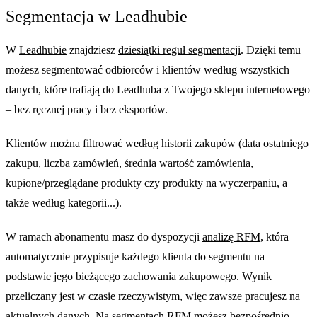
Segmentacja w Leadhubie
W
Leadhubie
znajdziesz
dziesiątki reguł segmentacji
. Dzięki temu
możesz segmentować odbiorców i klientów według wszystkich
danych, które trafiają do Leadhuba z Twojego sklepu internetowego
– bez ręcznej pracy i bez eksportów.
Klientów można filtrować według historii zakupów (data ostatniego
zakupu, liczba zamówień, średnia wartość zamówienia,
kupione/przeglądane produkty czy produkty na wyczerpaniu, a
także według kategorii...).
W ramach abonamentu masz do dyspozycji
analizę RFM
, która
automatycznie przypisuje każdego klienta do segmentu na
podstawie jego bieżącego zachowania zakupowego. Wynik
przeliczany jest w czasie rzeczywistym, więc zawsze pracujesz na
aktualnych danych. Na segmentach RFM możesz bezpośrednio