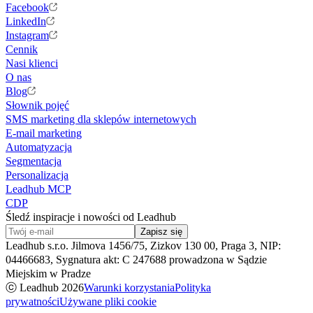
Facebook
LinkedIn
Instagram
Cennik
Nasi klienci
O nas
Blog
Słownik pojęć
SMS marketing dla sklepów internetowych
E-mail marketing
Automatyzacja
Segmentacja
Personalizacja
Leadhub MCP
CDP
Śledź inspiracje i nowości od Leadhub
Zapisz się
Leadhub s.r.o. Jilmova 1456/75, Zizkov 130 00, Praga 3, NIP:
04466683, Sygnatura akt: C 247688 prowadzona w Sądzie
Miejskim w Pradze
ⓒ Leadhub
2026
Warunki korzystania
Polityka
prywatności
Używane pliki cookie