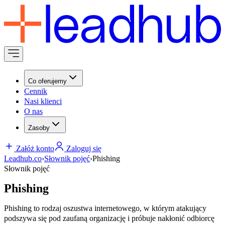
Co oferujemy
Cennik
Nasi klienci
O nas
Zasoby
Załóż konto
Zaloguj się
Leadhub.co
›
Słownik pojęć
›
Phishing
Słownik pojęć
Phishing
Phishing to rodzaj oszustwa internetowego, w którym atakujący
podszywa się pod zaufaną organizację i próbuje nakłonić odbiorcę