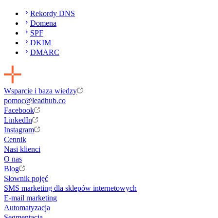
Rekordy DNS
Domena
SPF
DKIM
DMARC
Wsparcie i baza wiedzy
pomoc@leadhub.co
Facebook
LinkedIn
Instagram
Cennik
Nasi klienci
O nas
Blog
Słownik pojęć
SMS marketing dla sklepów internetowych
E-mail marketing
Automatyzacja
Segmentacja