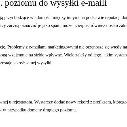
 poziomu do wysyłki e-maili
ą przychodzące wiadomości między innymi na podstawie reputacji dom
rcy zaczną oznaczać je jako spam, może ucierpieć również dostarczal
ję. Problemy z e-mailami marketingowymi nie przenoszą się wtedy na r
 mogą wzajemnie na siebie wpływać. Wiele zależy od tego, jakim sy
zostaje jakość samej wysyłki.
j u rejestratora. Wystarczy dodać nowy rekord z prefiksem, któreg
jak w przypadku
domeny drugiego poziomu
.