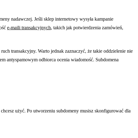
eny nadawczej. Jeśli sklep internetowy wysyła kampanie
ność
e-maili transakcyjnych
, takich jak potwierdzenia zamówień,
uch transakcyjny. Warto jednak zaznaczyć, że takie oddzielenie nie
stemem antyspamowym odbiorca ocenia wiadomość. Subdomena
o chcesz użyć. Po utworzeniu subdomeny musisz skonfigurować dla