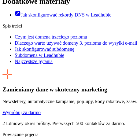
Dodatkowe materiały
Jak skonfigurować rekordy DNS w Leadhubie
Spis treści
Czym jest domena trzeciego poziomu
Dlaczego warto używać domeny 3. poziomu do wysyłki e-mail
Jak skonfigurować subdomenę
Subdomena w Leadhubie
Najczęstsze pytania
Zamieniamy dane w skuteczny marketing
Newslettery, automatyczne kampanie, pop-upy, kody rabatowe, zaaw
Wypróbuj za darmo
21-dniowy okres próbny. Pierwszych 500 kontaktów za darmo.
Powiązane pojęcia