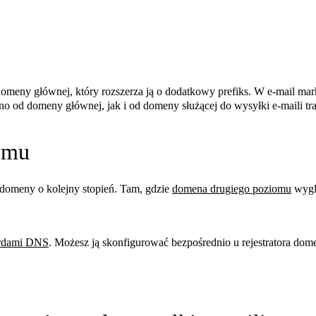
meny głównej, który rozszerza ją o dodatkowy prefiks. W e-mail mar
o od domeny głównej, jak i od domeny służącej do wysyłki e-maili tr
omu
 domeny o kolejny stopień. Tam, gdzie
domena drugiego poziomu
wyglą
rdami DNS
. Możesz ją skonfigurować bezpośrednio u rejestratora domen