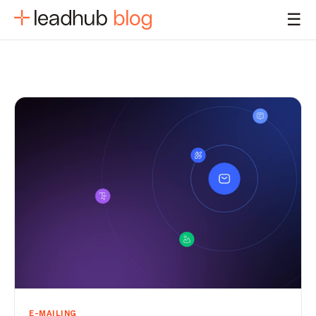
☰
E-MAILING