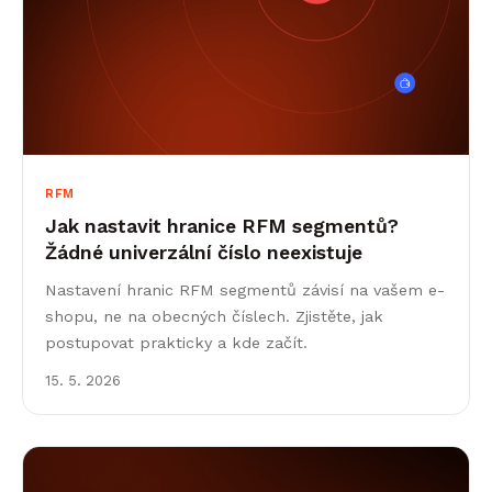
RFM
Jak nastavit hranice RFM segmentů?
Žádné univerzální číslo neexistuje
Nastavení hranic RFM segmentů závisí na vašem e-
shopu, ne na obecných číslech. Zjistěte, jak
postupovat prakticky a kde začít.
15. 5. 2026