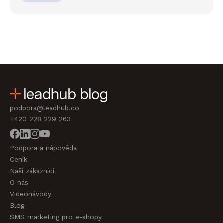
podpora@leadhub.co
+420 228 229 263
Podpora a nápověda
Ceník
Naši zákazníci
O nás
Videonávody
Blog
SMS marketing pro e-shopy