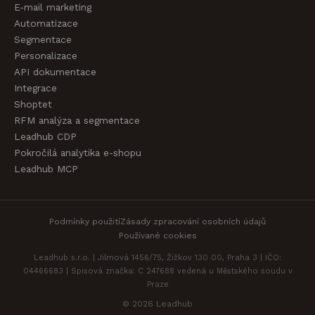
E-mail marketing
Automatizace
Segmentace
Personalizace
API dokumentace
Integrace
Shoptet
RFM analýza a segmentace
Leadhub CDP
Pokročilá analytika e-shopu
Leadhub MCP
Podmínky použití
Zásady zpracování osobních údajů
Používané cookies
Leadhub s.r.o. | Jilmová 1456/75, Žižkov 130 00, Praha 3 | IČO:
04466683 | Spisová značka: C 247688 vedená u Městského soudu v
Praze
© 2026 Leadhub