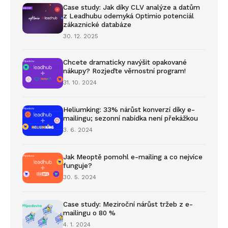
Case study: Jak díky CLV analýze a datům
z Leadhubu odemyká Optimio potenciál
zákaznické databáze
30. 12. 2025
Chcete dramaticky navýšit opakované
nákupy? Rozjeďte věrnostní program!
31. 10. 2024
Heliumking: 33% nárůst konverzí díky e-
mailingu; sezonní nabídka není překážkou
3. 6. 2024
Jak Meoptě pomohl e-mailing a co nejvíce
funguje?
30. 5. 2024
Case study: Meziroční nárůst tržeb z e-
mailingu o 80 %
4. 1. 2024