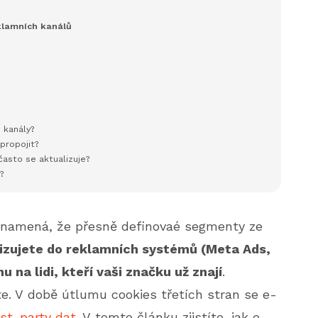
eklamních kanálů
 kanály?
propojit?
často se aktualizuje?
t?
znamená, že přesně definovaé segmenty ze
izujete do reklamních systémů (Meta Ads,
u na lidi, kteří vaši značku už znají
.
te. V době útlumu cookies třetích stran se e-
rst-party dat
. V tomto článku zjistíte, jak e-