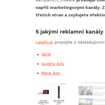
napříč marketingovými kanály
.
Z
třetích stran a zvyšujete efektiv
S jakými reklamní kanály
Leadhub
propojíte s následujícím
Sklik
Google Ads
Meta Ads