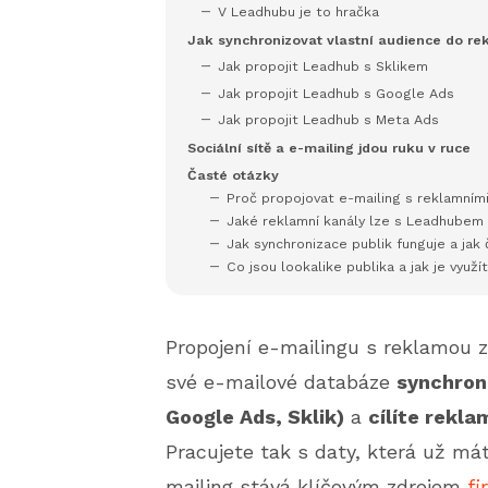
V Leadhubu je to hračka
Jak synchronizovat vlastní audience do r
Jak propojit Leadhub s Sklikem
Jak propojit Leadhub s Google Ads
Jak propojit Leadhub s Meta Ads
Sociální sítě a e-mailing jdou ruku v ruce
Časté otázky
Proč propojovat e-mailing s reklamními
Jaké reklamní kanály lze s Leadhubem 
Jak synchronizace publik funguje a jak 
Co jsou lookalike publika a jak je využí
Propojení e-mailingu s reklamou 
své e-mailové databáze
synchron
Google Ads, Sklik)
a
cílíte reklam
Pracujete tak s daty, která už má
mailing stává klíčovým zdrojem
fi