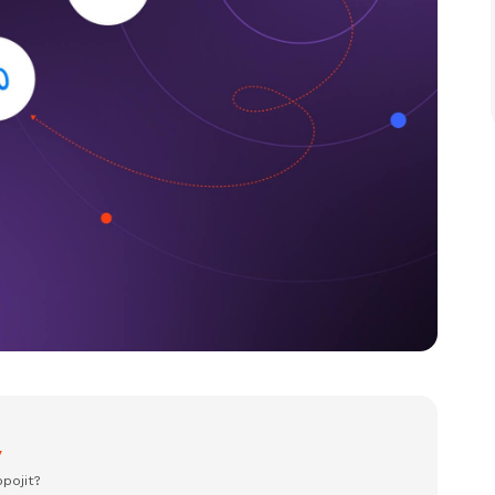
y
pojit?