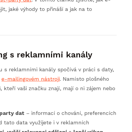
t, jaké výhody to přináší a jak na to
ing s reklamními kanály
u s reklamními kanály spočívá v práci s daty,
m
e-mailingovém nástroji
. Namísto plošného
i, kteří vaši značku znají, mají o ni zájem nebo
-party dat
– informací o chování, preferencích
d tato data využijete i v reklamních
ní
,
vyšší relevanci sdělení
a
lepší výkon