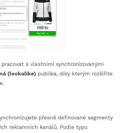
pracovat s vlastními synchronizovanými
á (lookalike)
publika, díky kterým rozšíříte
e.
ynchronizujete přesně definované segmenty
ých reklamních kanálů. Podle typu