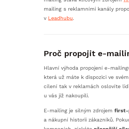
mailing s reklamními kanály propoji
v
Leadhubu
.
Proč propojit e-mail
Hlavní výhoda propojení e-mailing
která už máte k dispozici ve své
cílení tak v reklamách oslovíte lid
u vás již nakoupili.
E-mailing je silným zdrojem
first
a nákupní historii zákazníků. Poku
kampaních, získáte
přesnější cíle