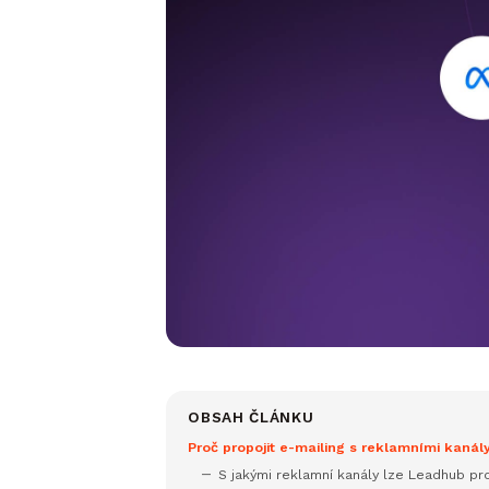
OBSAH ČLÁNKU
Proč propojit e-mailing s reklamními kanál
S jakými reklamní kanály lze Leadhub pro