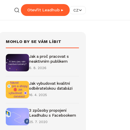
Otevřít Leadhub ▸
CZ
MOHLO BY SE VÁM LÍBIT
Jak a proč pracovat s
neaktivním publikem
6. 8. 2026
Jak vybudovat kvalitní
odběratelskou databázi
16. 4. 2025
3 způsoby propojení
Leadhubu s Facebookem
25. 7. 2020