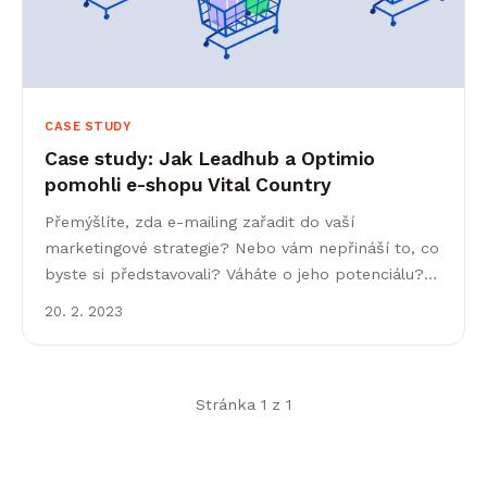
CASE STUDY
Case study: Jak Leadhub a Optimio
pomohli e-shopu Vital Country
Přemýšlíte, zda e-mailing zařadit do vaší
marketingové strategie? Nebo vám nepřináší to, co
byste si představovali? Váháte o jeho potenciálu?
Případová studie agentury Optimio jasně ukazuje,
20. 2. 2023
jak lze tento kanál&hellip;
Stránka 1 z 1