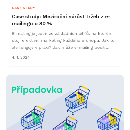
CASE STUDY
Case study: Meziroční nárůst tržeb z e-
mailingu o 80 %
E-mailing je jeden ze základních pilířů, na kterém
stojí efektivní marketing každého e-shopu. Jak to
ale funguje v praxi? Jak může e-mailing posílit
brand a výrazně a dlouhodobě zvyšovat tržby?
4. 1. 2024
&hellip;