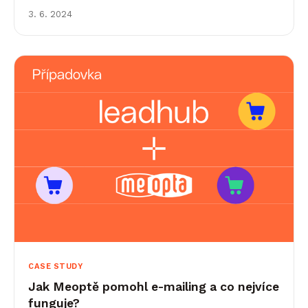
Leadhubu, mluví za vše. Krásným příkladem je e-
3. 6. 2024
shop Heliumking,&hellip;
CASE STUDY
Jak Meoptě pomohl e-mailing a co nejvíce
funguje?