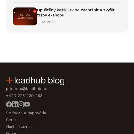
Opuštěný košík: jak ho zachránit a zvýšit
tržby e-shopu
11. 12. 2025
podpora@leadhub.co
+420 228 229 263
Podpora a nápověda
Ceník
Naši zákazníci
O nás