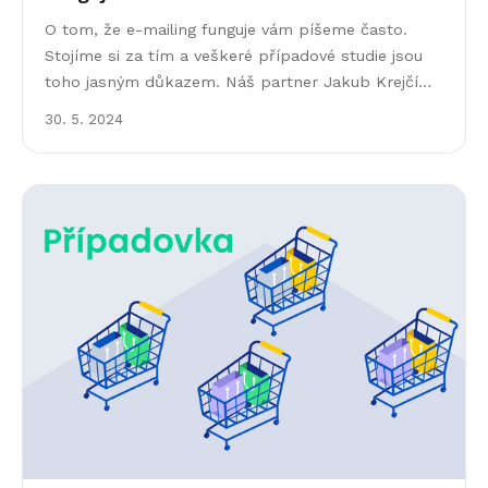
O tom, že e-mailing funguje vám píšeme často.
Stojíme si za tím a veškeré případové studie jsou
toho jasným důkazem. Náš partner Jakub Krejčí
zařadil e-mailing do marketingové strategie
30. 5. 2024
klienta&hellip;