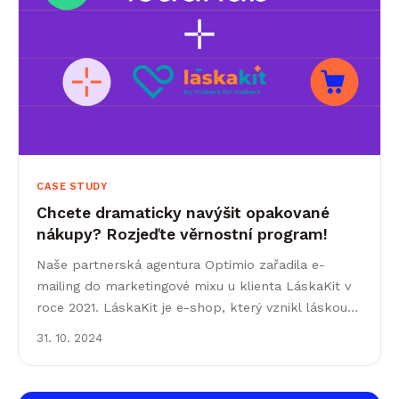
CASE STUDY
Chcete dramaticky navýšit opakované
nákupy? Rozjeďte věrnostní program!
Naše partnerská agentura Optimio zařadila e-
mailing do marketingové mixu u klienta LáskaKit v
roce 2021. LáskaKit je e-shop, který vznikl láskou
majitelů k bastlení, kutění a z frustrace z
31. 10. 2024
nedostatku&hellip;