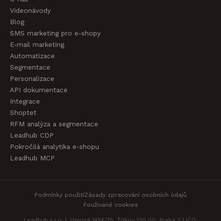
Videonávody
Blog
SMS marketing pro e-shopy
E-mail marketing
Automatizace
Segmentace
Personalizace
API dokumentace
Integrace
Shoptet
RFM analýza a segmentace
Leadhub CDP
Pokročilá analytika e-shopu
Leadhub MCP
Podmínky použití
Zásady zpracování osobních údajů
Používané cookies
Leadhub s.r.o. | Jilmová 1456/75, Žižkov 130 00, Praha 3 | IČO: