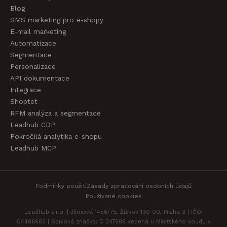
Blog
SMS marketing pro e-shopy
E-mail marketing
Automatizace
Segmentace
Personalizace
API dokumentace
Integrace
Shoptet
RFM analýza a segmentace
Leadhub CDP
Pokročilá analytika e-shopu
Leadhub MCP
Podmínky použití
Zásady zpracování osobních údajů
Používané cookies
Leadhub s.r.o. | Jilmová 1456/75, Žižkov 130 00, Praha 3 | IČO:
04466683 | Spisová značka: C 247688 vedená u Městského soudu v