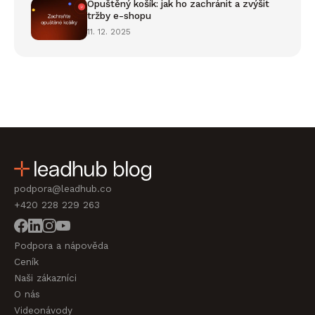
Opuštěný košík: jak ho zachránit a zvýšit
tržby e-shopu
11. 12. 2025
podpora@leadhub.co
+420 228 229 263
Podpora a nápověda
Ceník
Naši zákazníci
O nás
Videonávody