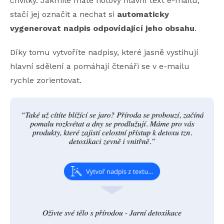
chvilky. Jakmile máte hotový hlavní text e-mailu,
stačí jej označit a nechat si
automaticky
vygenerovat nadpis odpovídající jeho obsahu
.
Díky tomu vytvoříte nadpisy, které jasně vystihují
hlavní sdělení a pomáhají čtenáři se v e-mailu
rychle zorientovat.