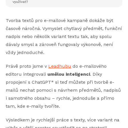
využívat?
Tvorba textů pro e-mailové kampaně dokáže být
časově náročná. Vymyslet chytlavý předmět, funkční
nadpis nebo několik variant textu tak, aby spolu
dávaly smysl a zároveň fungovaly výkonově, není
vždy jednoduché.
Právě proto jsme v
Leadhubu
do e-mailového
editoru integrovali
umělou inteligenci
. Díky
propojení s ChatGPT* si teď můžete při tvorbě e-
mailů nechat pomoci s návrhem předmětů, nadpisů
i samotného obsahu – rychle, jednoduše a přímo
tam, kde e-maily tvoříte.
Výsledkem je rychlejší práce s texty, více variant na
výběr a větší prostor soustředit se na strategii