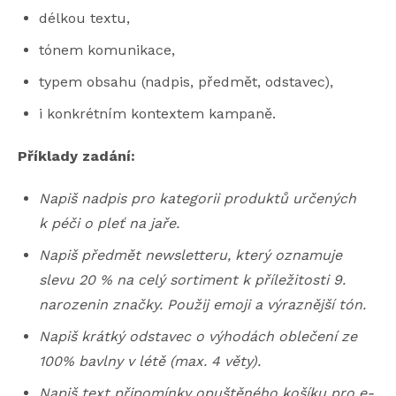
délkou textu,
tónem komunikace,
typem obsahu (nadpis, předmět, odstavec),
i konkrétním kontextem kampaně.
Příklady zadání:
Napiš nadpis pro kategorii produktů určených
k péči o pleť na jaře.
Napiš předmět newsletteru, který oznamuje
slevu 20 % na celý sortiment k příležitosti 9.
narozenin značky. Použij emoji a výraznější tón.
Napiš krátký odstavec o výhodách oblečení ze
100% bavlny v létě (max. 4 věty).
Napiš text připomínky opuštěného košíku pro e-