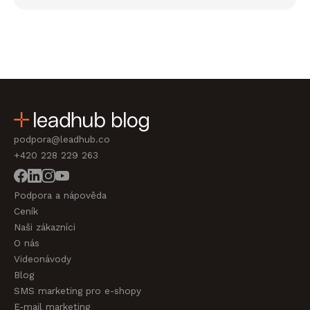
podpora@leadhub.co
+420 228 229 263
Podpora a nápověda
Ceník
Naši zákazníci
O nás
Videonávody
Blog
SMS marketing pro e-shopy
E-mail marketing