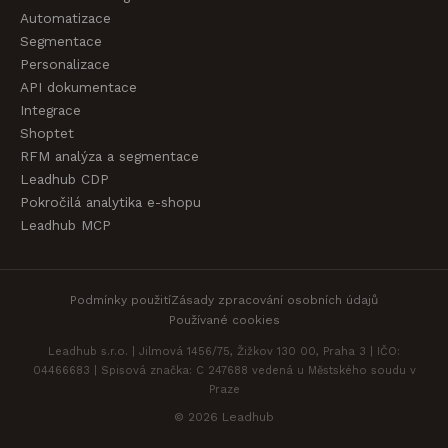
Automatizace
Segmentace
Personalizace
API dokumentace
Integrace
Shoptet
RFM analýza a segmentace
Leadhub CDP
Pokročilá analytika e-shopu
Leadhub MCP
Podmínky použití
Zásady zpracování osobních údajů
Používané cookies
Leadhub s.r.o. | Jilmová 1456/75, Žižkov 130 00, Praha 3 | IČO:
04466683 | Spisová značka: C 247688 vedená u Městského soudu v
Praze
© 2026 Leadhub