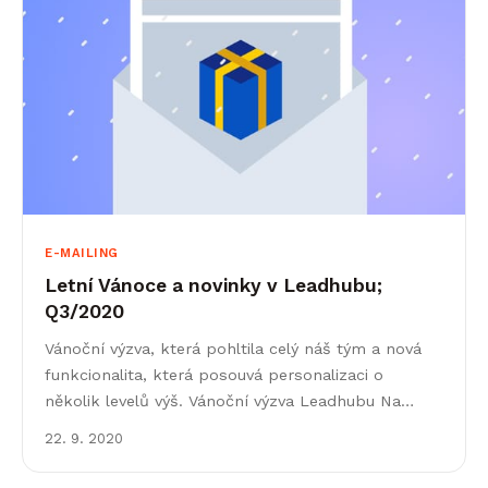
E-MAILING
Letní Vánoce a novinky v Leadhubu;
Q3/2020
Vánoční výzva, která pohltila celý náš tým a nová
funkcionalita, která posouvá personalizaci o
několik levelů výš. Vánoční výzva Leadhubu Na
začátku všeho (v červnu) byl nápad, že letos
22. 9. 2020
připravíme&hellip;