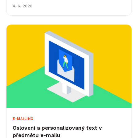
během pár měsíců pěkná řádka novinek, o které
4. 6. 2020
bychom se s vámi&hellip;
E-MAILING
Oslovení a personalizovaný text v
předmětu e-mailu