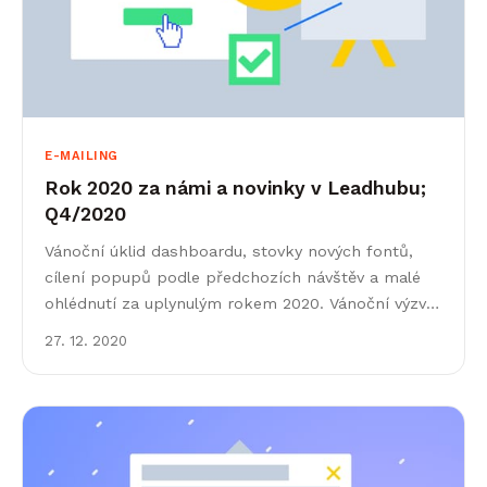
E-MAILING
Rok 2020 za námi a novinky v Leadhubu;
Q4/2020
Vánoční úklid dashboardu, stovky nových fontů,
cílení popupů podle předchozích návštěv a malé
ohlédnutí za uplynulým rokem 2020. Vánoční výzva
Leadhubu Origin story naší výzvy jsme vám odhalili
27. 12. 2020
v posledních&hellip;