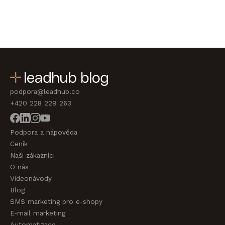
podpora@leadhub.co
+420 228 229 263
Podpora a nápověda
Ceník
Naši zákazníci
O nás
Videonávody
Blog
SMS marketing pro e-shopy
E-mail marketing
Automatizace