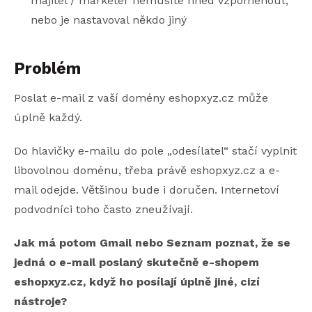
majitel / marketér nemusíte hned vzpomenout,
nebo je nastavoval někdo jiný
Problém
Poslat e-mail z vaší domény eshopxyz.cz může
úplně každý.
Do hlavičky e-mailu do pole „odesílatel“ stačí vyplnit
libovolnou doménu, třeba právě eshopxyz.cz a e-
mail odejde. Většinou bude i doručen. Internetoví
podvodníci toho často zneužívají.
Jak má potom Gmail nebo Seznam poznat, že se
jedná o e-mail poslaný skutečně e-shopem
eshopxyz.cz, když ho posílají úplně jiné, cizí
nástroje?