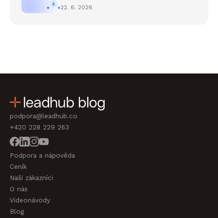
22. 6. 2026
podpora@leadhub.co
+420 228 229 263
Podpora a nápověda
Ceník
Naši zákazníci
O nás
Videonávody
Blog