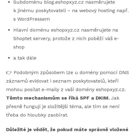
Subdoménu blog.eshopxyz.cz nasměrujete
k jinému poskytovateli – na webový hosting např.
s WordPressem
Hlavní doménu eshopxyz.cz nasměrujete na
Shoptet servery, protože z nich poběží váš e-
shop
a tak dále
👉 Podobným způsobem lze u domény pomocí DNS
záznamů evidovat i seznam poskytovatelů, kteří
mohou posílat e-maily z vaší domény eshopxyz.cz.
Těmto mechanismům se říká SPF a DKIM.
Jak
přesně fungují je složitější téma, ale tím se není
třeba do hloubky zaobírat.
Důležité je vědět, že pokud máte správně vložené