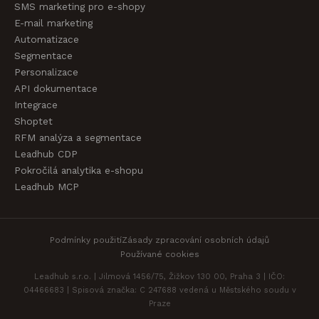
SMS marketing pro e-shopy
E-mail marketing
Automatizace
Segmentace
Personalizace
API dokumentace
Integrace
Shoptet
RFM analýza a segmentace
Leadhub CDP
Pokročilá analytika e-shopu
Leadhub MCP
Podmínky použití
Zásady zpracování osobních údajů
Používané cookies
Leadhub s.r.o. | Jilmová 1456/75, Žižkov 130 00, Praha 3 | IČO:
04466683 | Spisová značka: C 247688 vedená u Městského soudu v
Praze