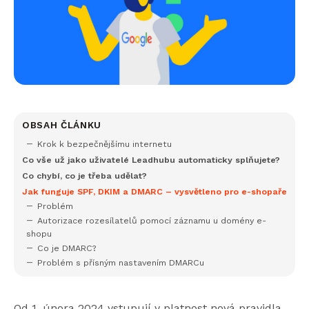
OBSAH ČLÁNKU
Krok k bezpečnějšímu internetu
Co vše už jako uživatelé Leadhubu automaticky splňujete?
Co chybí, co je třeba udělat?
Jak funguje SPF, DKIM a DMARC – vysvětleno pro e-shopaře
Problém
Autorizace rozesílatelů pomocí záznamu u domény e-
shopu
Co je DMARC?
Problém s přísným nastavením DMARCu
Od 1. února 2024 vstupují v platnost nová pravidla