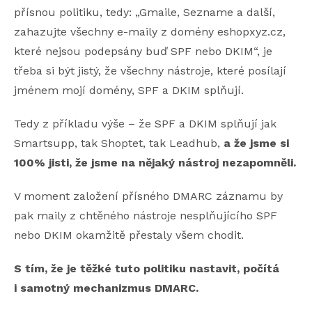
přísnou politiku, tedy: „Gmaile, Sezname a další,
zahazujte všechny e-maily z domény eshopxyz.cz,
které nejsou podepsány buď SPF nebo DKIM“, je
třeba si být jistý, že všechny nástroje, které posílají
jménem mojí domény, SPF a DKIM splňují.
Tedy z příkladu výše – že SPF a DKIM splňují jak
Smartsupp, tak Shoptet, tak Leadhub,
a že jsme si
100% jisti, že jsme na nějaký nástroj nezapomněli.
V moment založení přísného DMARC záznamu by
pak maily z chtěného nástroje nesplňujícího SPF
nebo DKIM okamžitě přestaly všem chodit.
S tím, že je těžké tuto politiku nastavit, počítá
i samotný mechanizmus DMARC.