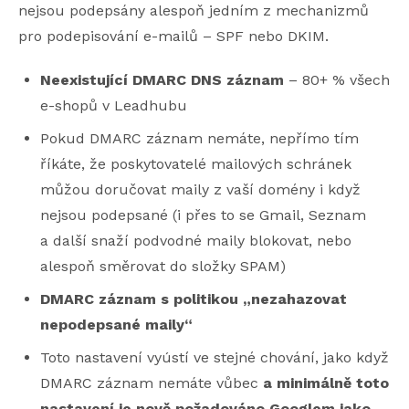
nejsou podepsány alespoň jedním z mechanizmů
pro podepisování e-mailů – SPF nebo DKIM.
Neexistující DMARC DNS záznam
– 80+ % všech
e-shopů v Leadhubu
Pokud DMARC záznam nemáte, nepřímo tím
říkáte, že poskytovatelé mailových schránek
můžou doručovat maily z vaší domény i když
nejsou podepsané (i přes to se Gmail, Seznam
a další snaží podvodné maily blokovat, nebo
alespoň směrovat do složky SPAM)
DMARC záznam s politikou „nezahazovat
nepodepsané maily“
Toto nastavení vyústí ve stejné chování, jako když
DMARC záznam nemáte vůbec
a minimálně toto
nastavení je nově požadováno Googlem jako