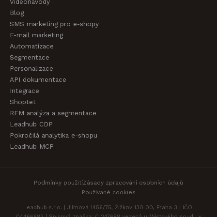
Videonávody
Blog
SMS marketing pro e-shopy
E-mail marketing
Automatizace
Segmentace
Personalizace
API dokumentace
Integrace
Shoptet
RFM analýza a segmentace
Leadhub CDP
Pokročilá analytika e-shopu
Leadhub MCP
Podmínky použití
Zásady zpracování osobních údajů
Používané cookies
Leadhub s.r.o. | Jilmová 1456/75, Žižkov 130 00, Praha 3 | IČO:
04466683 | Spisová značka: C 247688 vedená u Městského soudu v