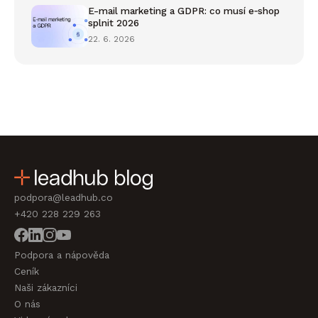
E-mail marketing a GDPR: co musí e‑shop
splnit 2026
22. 6. 2026
podpora@leadhub.co
+420 228 229 263
Podpora a nápověda
Ceník
Naši zákazníci
O nás