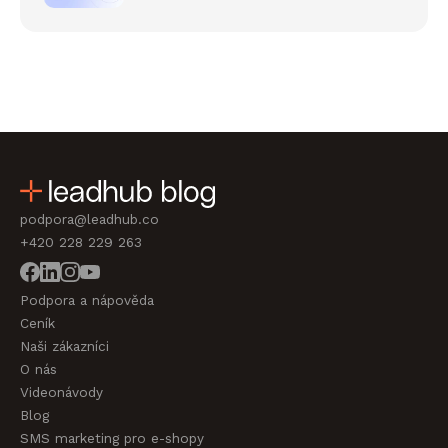
podpora@leadhub.co
+420 228 229 263
Podpora a nápověda
Ceník
Naši zákazníci
O nás
Videonávody
Blog
SMS marketing pro e-shopy