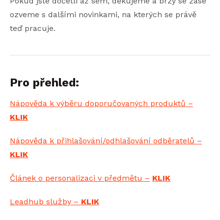
Pokud jste dočetli až sem, děkujeme a brzy se zase
ozveme s dalšími novinkami, na kterých se právě
teď pracuje.
Pro přehled:
Nápověda k výběru doporučovaných produktů –
KLIK
Nápověda k přihlašování/odhlašování odběratelů –
KLIK
Článek o personalizaci v předmětu –
KLIK
Leadhub služby –
KLIK