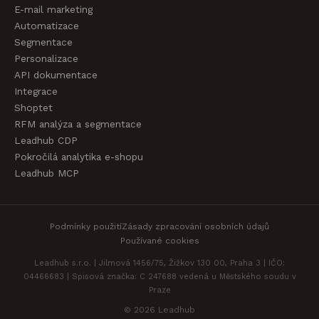
E-mail marketing
Automatizace
Segmentace
Personalizace
API dokumentace
Integrace
Shoptet
RFM analýza a segmentace
Leadhub CDP
Pokročilá analytika e-shopu
Leadhub MCP
Podmínky použití
Zásady zpracování osobních údajů
Používané cookies
Leadhub s.r.o. | Jilmová 1456/75, Žižkov 130 00, Praha 3 | IČO:
04466683 | Spisová značka: C 247688 vedená u Městského soudu v
Praze
© 2026 Leadhub