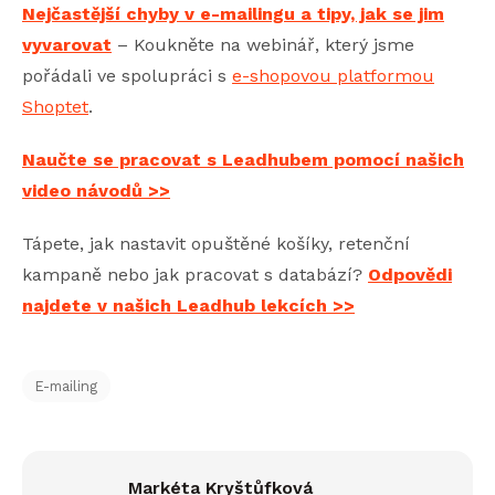
Nejčastější chyby v e-mailingu a tipy, jak se jim
vyvarovat
– Koukněte na webinář, který jsme
pořádali ve spolupráci s
e-shopovou platformou
Shoptet
.
Naučte se pracovat s Leadhubem pomocí našich
video návodů >>
Tápete, jak nastavit opuštěné košíky, retenční
kampaně nebo jak pracovat s databází?
Odpovědi
najdete v našich Leadhub lekcích >>
E-mailing
Markéta Kryštůfková