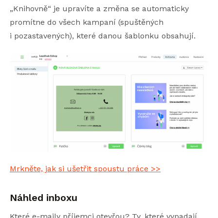
„Knihovně“ je upravíte a změna se automaticky
promítne do všech kampaní (spuštěných
i pozastavených), které danou šablonku obsahují.
Mrkněte, jak si ušetřit spoustu práce >>
Náhled inboxu
Které e-maily příjemci otevřou? Ty, které vypadají