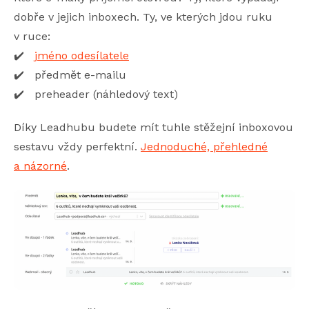
dobře v jejich inboxech. Ty, ve kterých jdou ruku
v ruce:
✔️
jméno odesílatele
✔️ předmět e-mailu
✔️ preheader (náhledový text)
Díky Leadhubu budete mít tuhle stěžejní inboxovou
sestavu vždy perfektní.
Jednoduché, přehledné
a názorné
.