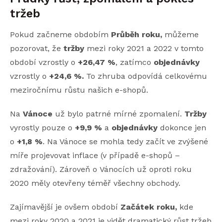
tržeb
Pokud začneme obdobím
Průběh roku,
můžeme
pozorovat, že
tržby
mezi roky 2021 a 2022 v tomto
období vzrostly o
+26,47 %
, zatímco
objednávky
vzrostly o
+24,6 %.
To zhruba odpovídá celkovému
meziročnímu růstu našich e-shopů.
Na
Vánoce
už bylo patrné mírné zpomalení.
Tržby
vyrostly pouze o
+9,9 %
a
objednávky
dokonce jen
o
+1,8 %
. Na Vánoce se mohla tedy začít ve zvýšené
míře projevovat inflace (v případě e-shopů –
zdražování). Zároveň o Vánocích už oproti roku
2020 měly otevřeny téměř všechny obchody.
Zajímavější je ovšem období
Začátek roku,
kde
mezi roky 2020 a 2021 je vidět dramatický růst tržeb