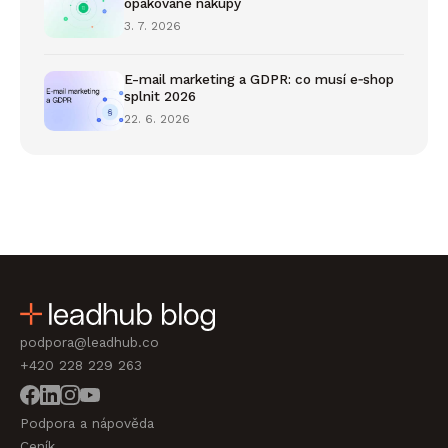
opakované nákupy
3. 7. 2026
E-mail marketing a GDPR: co musí e‑shop
splnit 2026
22. 6. 2026
podpora@leadhub.co
+420 228 229 263
Podpora a nápověda
Ceník