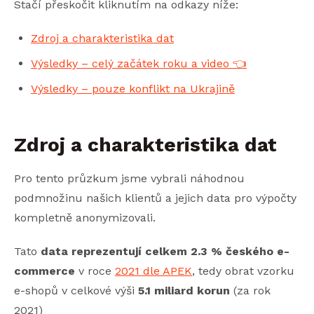
Stačí přeskočit kliknutím na odkazy níže:
Zdroj a charakteristika dat
Výsledky – celý začátek roku a video 👈
Výsledky – pouze konflikt na Ukrajině
Zdroj a charakteristika dat
Pro tento průzkum jsme vybrali náhodnou
podmnožinu našich klientů a jejich data pro výpočty
kompletně anonymizovali.
Tato
data reprezentují celkem 2.3 % českého e-
commerce
v roce
2021 dle APEK
, tedy obrat vzorku
e-shopů v celkové výši
5.1 miliard korun
(za rok
2021)