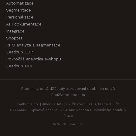
Automatizace
Segmentace
Personalizace
API dokumentace
Integrace
Shoptet
RFM analýza a segmentace
Leadhub CDP
Pokročilá analytika e-shopu
Leadhub MCP
Podmínky použití
Zásady zpracování osobních údajů
Používané cookies
Leadhub s.r.o. | Jilmová 1456/75, Žižkov 130 00, Praha 3 | IČO:
04466683 | Spisová značka: C 247688 vedená u Městského soudu v
Praze
© 2026 Leadhub