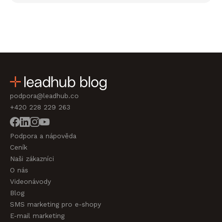
podpora@leadhub.co
+420 228 229 263
Podpora a nápověda
Ceník
Naši zákazníci
O nás
Videonávody
Blog
SMS marketing pro e-shopy
E-mail marketing