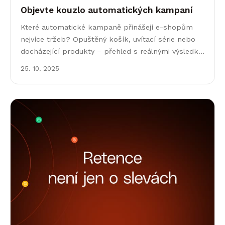
Objevte kouzlo automatických kampaní
Které automatické kampaně přinášejí e-shopům
nejvíce tržeb? Opuštěný košík, uvítací série nebo
docházející produkty – přehled s reálnými výsledky
z praxe.
25. 10. 2025