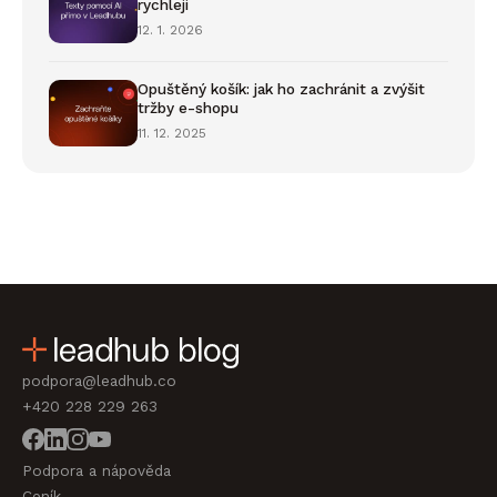
rychleji
12. 1. 2026
Opuštěný košík: jak ho zachránit a zvýšit
tržby e-shopu
11. 12. 2025
podpora@leadhub.co
+420 228 229 263
Podpora a nápověda
Ceník