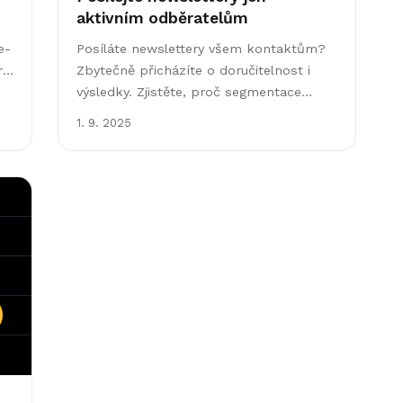
aktivním odběratelům
e-
Posíláte newslettery všem kontaktům?
ré
Zbytečně přicházíte o doručitelnost i
výsledky. Zjistěte, proč segmentace
rozesílek zvyšuje open rate i tržby e-
1. 9. 2025
shopu.