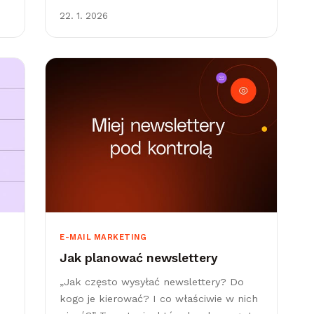
jednocześnie do wszystkich
22. 1. 2026
subskrybentów. Przez lata tak to
wyglądało, ale dziś narzędzia do e-
mailingu potrafią znacznie więcej.
E-MAIL MARKETING
Jak planować newslettery
„Jak często wysyłać newslettery? Do
kogo je kierować? I co właściwie w nich