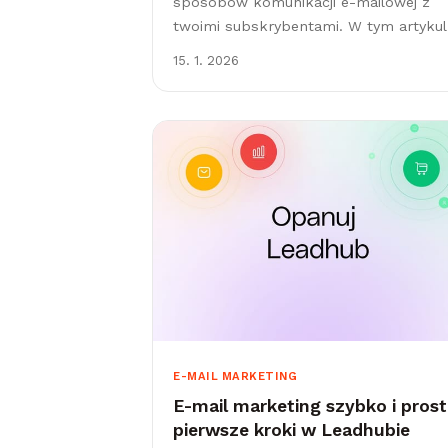
sposobów komunikacji e-mailowej z
twoimi subskrybentami. W tym artykul
pokażemy ci, jak w 4 krokach
15. 1. 2026
poprawnie przygotować newsletter w
Leadhubie. Czym jest newsletter i
dlaczego...
E-MAIL MARKETING
E-mail marketing szybko i prost
pierwsze kroki w Leadhubie