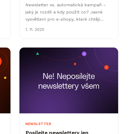
Newsletter vs. automatická kampaň –
jaký je rozdíl a kdy použít co? Jasné
vysvětlení pro e-shopy, které chtějí
posílat správný obsah správným lidem.
1. 11. 2025
i
NEWSLETTER
Posílejte newslettery jen