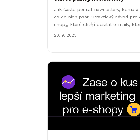
Jak často posílat newslettery, komu a
co do nich psát? Praktický návod pro 
shopy, které chtějí posílat e-maily, kte
se čtou a přinášejí tržby.
20. 9. 2025