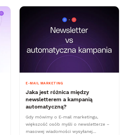
E-MAIL MARKETING
Jaka jest różnica między
newsletterem a kampanią
automatyczną?
Gdy mówimy o E-mail marketingu,
większość osób myśli o newsletterze –
masowej wiadomości wysyłanej