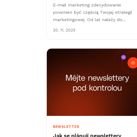
E-mail marketing zdecydowanie
powinien być częścią Twojej strategii
marketingowej. Od lat należy do
najskuteczniejszych kanałów, które
20. 11. 2025
pomagają budować relacje z klientami 
zwiększać sprzedaż. Dlaczego e-mail
marketing jest tak ważny...
NEWSLETTER
Jak se plánují newslettery