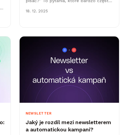
pisać?” To pytania, które bardzo często
e
słyszymy od klientów. Na pierwszy rzut
18. 12. 2025
oka może się wydawać, że...
NEWSLETTER
o:
Jaký je rozdíl mezi newsletterem
a automatickou kampaní?