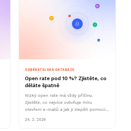
ODBĚRATELSKÁ DATABÁZE
Open rate pod 10 %? Zjistěte, co
děláte špatně
Nízký open rate má vždy příčinu.
Zjistěte, co nejvíce ovlivňuje míru
otevření e-mailů a jak ji zlepšit pomocí
segmentace a čisté, kvalitní databáze.
24. 2. 2026