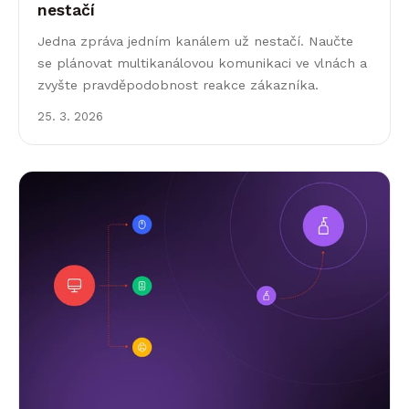
nestačí
Jedna zpráva jedním kanálem už nestačí. Naučte
se plánovat multikanálovou komunikaci ve vlnách a
zvyšte pravděpodobnost reakce zákazníka.
25. 3. 2026