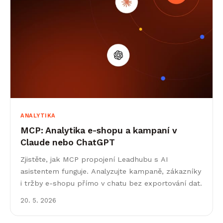
ANALYTIKA
MCP: Analytika e-shopu a kampaní v
Claude nebo ChatGPT
Zjistěte, jak MCP propojení Leadhubu s AI
asistentem funguje. Analyzujte kampaně, zákazníky
i tržby e-shopu přímo v chatu bez exportování dat.
20. 5. 2026